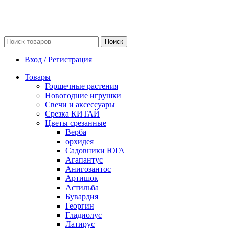
Поиск
Вход / Регистрация
Товары
Горшечные растения
Новогодние игрушки
Свечи и аксессуары
Срезка КИТАЙ
Цветы срезанные
Верба
орхидея
Садовники ЮГА
Агапантус
Анигозантос
Артишок
Астильба
Бувардия
Георгин
Гладиолус
Латирус