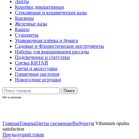
Ленты
Коробки декоративные
Стеклянные и керамические вазы
Корзины
Железные вазы
Кашпо
Сухоцветы
Упаковочная плёнка и бумага
Садовые и Флористические инструменты
Наборы для выращивания рассады
Подсвечники и статуэтки
Срезка КИТАЙ
Свечи и аксессуары
Горшечные растения
Новогодние игрушки
Поиск
Нет в наличии
Нажмите, чтобы увеличить
Главная
Товары
Цветы срезанные
Вибурнум
Viburnum opulus
satisfaction
Предыдущий товар