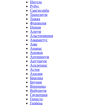
Нигела
Рубус
Сангисорба
Трахелиум
Тыква
Форзиция
Циния
Алиум
Альстромерия
Амарантус
Ами
Ананас
Анемон
Антиринум
Антуриум
Асклепиас
Астер
Ахилия
Брасика
Бруния
Вероника
Вибурнум
Гаультерия
Гениста
Гербера