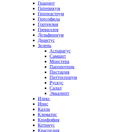
Гиацинт
Гиперикум
Гиппеаструм
Гипсофила
Гортензия
Гревиллея
Дельфиниум
Диантус
Зелень
Аспарагус
Самшит
Монстера
Папоротник
Пистация
Питтоспорум
Рускус
Салал
Эвкалипт
Илекс
Ирис
Калла
Клематис
Книфофия
Котинус
Краспедия