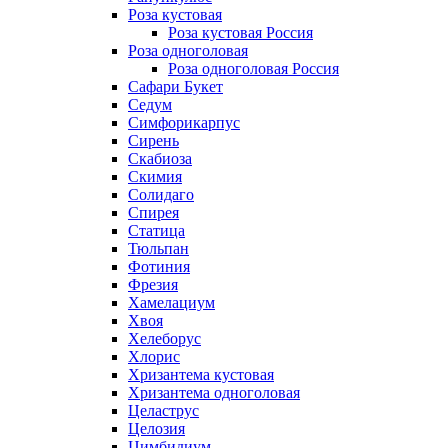
Роза кустовая
Роза кустовая Россия
Роза одноголовая
Роза одноголовая Россия
Сафари Букет
Седум
Симфорикарпус
Сирень
Скабиоза
Скимия
Солидаго
Спирея
Статица
Тюльпан
Фотиния
Фрезия
Хамелациум
Хвоя
Хелеборус
Хлорис
Хризантема кустовая
Хризантема одноголовая
Целаструс
Целозия
Цимбидиум