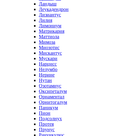
Ландыш
Леукадендрон
Лизиантус
Лилия
Лимониум
Матрикария
Маттиола
Мимоза
Миозотис
Мискантус
Мускари
Нарцисс
Нелумбо
Нерине
Нутан
Озотамнус
Оксипеталум
Орнаментал
Орнитогалум
Паникум
Пион
Подсолнух
Протея
Прунус
Ранункулюс