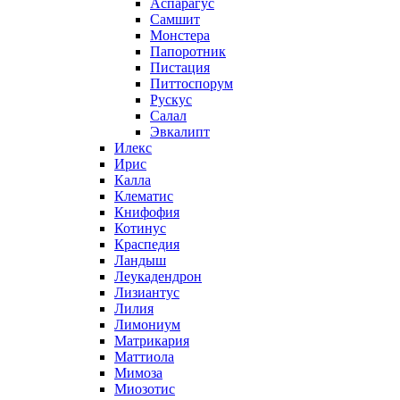
Аспарагус
Самшит
Монстера
Папоротник
Пистация
Питтоспорум
Рускус
Салал
Эвкалипт
Илекс
Ирис
Калла
Клематис
Книфофия
Котинус
Краспедия
Ландыш
Леукадендрон
Лизиантус
Лилия
Лимониум
Матрикария
Маттиола
Мимоза
Миозотис