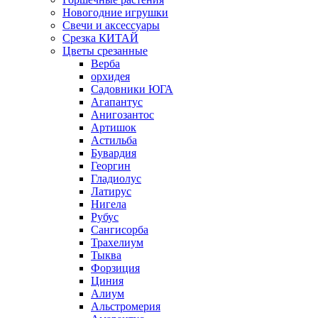
Новогодние игрушки
Свечи и аксессуары
Срезка КИТАЙ
Цветы срезанные
Верба
орхидея
Садовники ЮГА
Агапантус
Анигозантос
Артишок
Астильба
Бувардия
Георгин
Гладиолус
Латирус
Нигела
Рубус
Сангисорба
Трахелиум
Тыква
Форзиция
Циния
Алиум
Альстромерия