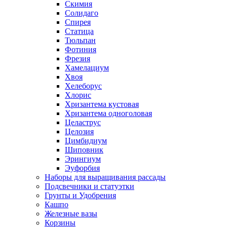
Скимия
Солидаго
Спирея
Статица
Тюльпан
Фотиния
Фрезия
Хамелациум
Хвоя
Хелеборус
Хлорис
Хризантема кустовая
Хризантема одноголовая
Целаструс
Целозия
Цимбидиум
Шиповник
Эрингиум
Эуфорбия
Наборы для выращивания рассады
Подсвечники и статуэтки
Грунты и Удобрения
Кашпо
Железные вазы
Корзины