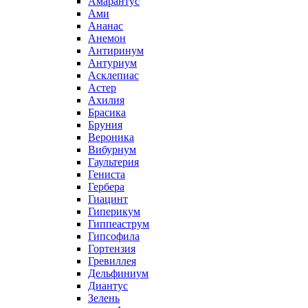
Амарантус
Ами
Ананас
Анемон
Антиринум
Антуриум
Асклепиас
Астер
Ахилия
Брасика
Бруния
Вероника
Вибурнум
Гаультерия
Гениста
Гербера
Гиацинт
Гиперикум
Гиппеаструм
Гипсофила
Гортензия
Гревиллея
Дельфиниум
Диантус
Зелень