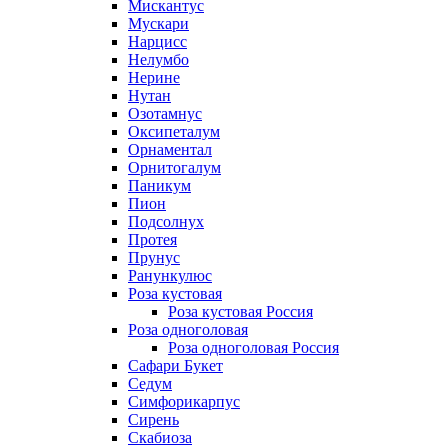
Мискантус
Мускари
Нарцисс
Нелумбо
Нерине
Нутан
Озотамнус
Оксипеталум
Орнаментал
Орнитогалум
Паникум
Пион
Подсолнух
Протея
Прунус
Ранункулюс
Роза кустовая
Роза кустовая Россия
Роза одноголовая
Роза одноголовая Россия
Сафари Букет
Седум
Симфорикарпус
Сирень
Скабиоза