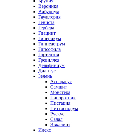
Бруния
Вероника
Вибурнум
Гаультерия
Гениста
Гербера
Гиацинт
Гиперикум
Гиппеаструм
Гипсофила
Гортензия
Гревиллея
Дельфиниум
Диантус
Зелень
Аспарагус
Самшит
Монстера
Папоротник
Пистация
Питтоспорум
Рускус
Салал
Эвкалипт
Илекс