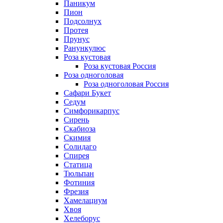
Паникум
Пион
Подсолнух
Протея
Прунус
Ранункулюс
Роза кустовая
Роза кустовая Россия
Роза одноголовая
Роза одноголовая Россия
Сафари Букет
Седум
Симфорикарпус
Сирень
Скабиоза
Скимия
Солидаго
Спирея
Статица
Тюльпан
Фотиния
Фрезия
Хамелациум
Хвоя
Хелеборус