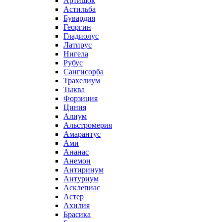
Артишок
Астильба
Бувардия
Георгин
Гладиолус
Латирус
Нигела
Рубус
Сангисорба
Трахелиум
Тыква
Форзиция
Циния
Алиум
Альстромерия
Амарантус
Ами
Ананас
Анемон
Антиринум
Антуриум
Асклепиас
Астер
Ахилия
Брасика