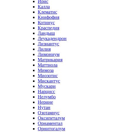
Ирис
Калла
Клематис
Книфофия
Котинус
Краспедия
Ландыш
Леукадендрон
Лизиантус
Лилия
Лимониум
Матрикария
Маттиола
Мимоза
Миозотис
Мискантус
Мускари
Нарцисс
Нелумбо
Нерине
Нутан
Озотамнус
Оксипеталум
Орнаментал
Орнитогалум