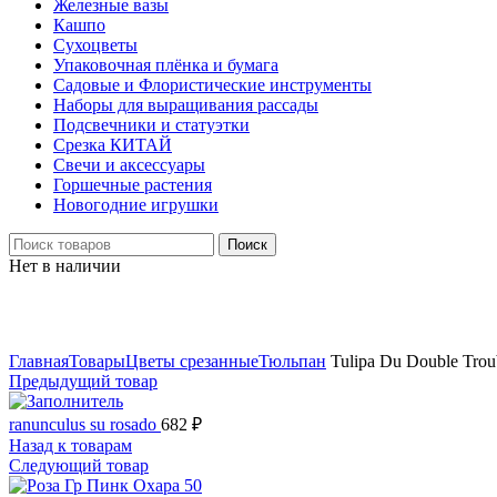
Железные вазы
Кашпо
Сухоцветы
Упаковочная плёнка и бумага
Садовые и Флористические инструменты
Наборы для выращивания рассады
Подсвечники и статуэтки
Срезка КИТАЙ
Свечи и аксессуары
Горшечные растения
Новогодние игрушки
Поиск
Нет в наличии
Нажмите, чтобы увеличить
Главная
Товары
Цветы срезанные
Тюльпан
Tulipa Du Double Trou
Предыдущий товар
ranunculus su rosado
682
₽
Назад к товарам
Следующий товар