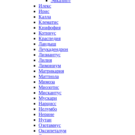
Эвкалипт
Илекс
Ирис
Калла
Клематис
Книфофия
Котинус
Краспедия
Ландыш
Леукадендрон
Лизиантус
Лилия
Лимониум
Матрикария
Маттиола
Мимоза
Миозотис
Мискантус
Мускари
Нарцисс
Нелумбо
Нерине
Нутан
Озотамнус
Оксипеталум