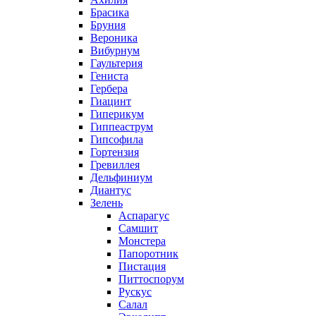
Брасика
Бруния
Вероника
Вибурнум
Гаультерия
Гениста
Гербера
Гиацинт
Гиперикум
Гиппеаструм
Гипсофила
Гортензия
Гревиллея
Дельфиниум
Диантус
Зелень
Аспарагус
Самшит
Монстера
Папоротник
Пистация
Питтоспорум
Рускус
Салал