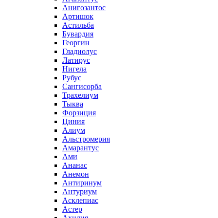
Анигозантос
Артишок
Астильба
Бувардия
Георгин
Гладиолус
Латирус
Нигела
Рубус
Сангисорба
Трахелиум
Тыква
Форзиция
Циния
Алиум
Альстромерия
Амарантус
Ами
Ананас
Анемон
Антиринум
Антуриум
Асклепиас
Астер
Ахилия