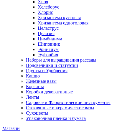
Хвоя
Хелеборус
Хлорис
Хризантема кустовая
Хризантема одноголовая
Целаструс
Целозия
Цимбидиум
Шиповник
Эрингиум
Эуфорбия
Наборы для выращивания рассады
Подсвечники и статуэтки
Грунты и Удобрения
Кашпо
Железные вазы
Корзины
Коробки декоративные
Ленты
Садовые и Флористические инструменты
Стеклянные и керамические вазы
Сухоцветы
Упаковочная плёнка и бумага
Магазин