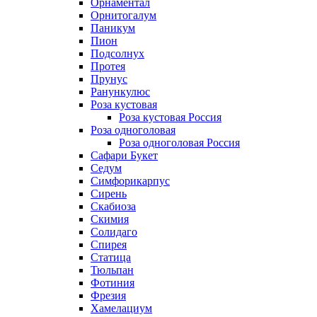
Орнаментал
Орнитогалум
Паникум
Пион
Подсолнух
Протея
Прунус
Ранункулюс
Роза кустовая
Роза кустовая Россия
Роза одноголовая
Роза одноголовая Россия
Сафари Букет
Седум
Симфорикарпус
Сирень
Скабиоза
Скимия
Солидаго
Спирея
Статица
Тюльпан
Фотиния
Фрезия
Хамелациум