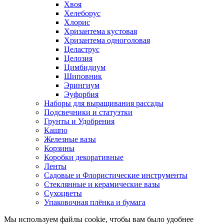
Хвоя
Хелеборус
Хлорис
Хризантема кустовая
Хризантема одноголовая
Целаструс
Целозия
Цимбидиум
Шиповник
Эрингиум
Эуфорбия
Наборы для выращивания рассады
Подсвечники и статуэтки
Грунты и Удобрения
Кашпо
Железные вазы
Корзины
Коробки декоративные
Ленты
Садовые и Флористические инструменты
Стеклянные и керамические вазы
Сухоцветы
Упаковочная плёнка и бумага
Мы используем файлы cookie, чтобы вам было удобнее