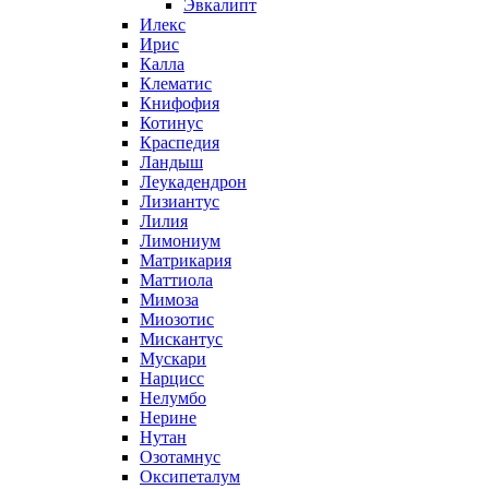
Эвкалипт
Илекс
Ирис
Калла
Клематис
Книфофия
Котинус
Краспедия
Ландыш
Леукадендрон
Лизиантус
Лилия
Лимониум
Матрикария
Маттиола
Мимоза
Миозотис
Мискантус
Мускари
Нарцисс
Нелумбо
Нерине
Нутан
Озотамнус
Оксипеталум