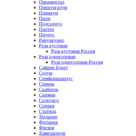
Орнаментал
Орнитогалум
Паникум
Пион
Подсолнух
Протея
Прунус
Ранункулюс
Роза кустовая
Роза кустовая Россия
Роза одноголовая
Роза одноголовая Россия
Сафари Букет
Седум
Симфорикарпус
Сирень
Скабиоза
Скимия
Солидаго
Спирея
Статица
Тюльпан
Фотиния
Фрезия
Хамелациум