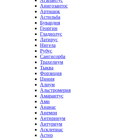
Агапантус
Анигозантос
Артишок
Астильба
Бувардия
Георгин
Гладиолус
Латирус
Нигела
Рубус
Сангисорба
Трахелиум
Тыква
Форзиция
Циния
Алиум
Альстромерия
Амарантус
Ами
Ананас
Анемон
Антиринум
Антуриум
Асклепиас
Астер