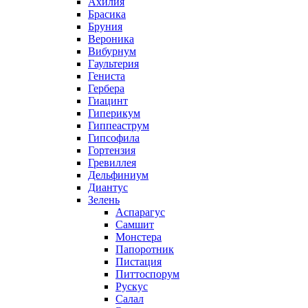
Ахилия
Брасика
Бруния
Вероника
Вибурнум
Гаультерия
Гениста
Гербера
Гиацинт
Гиперикум
Гиппеаструм
Гипсофила
Гортензия
Гревиллея
Дельфиниум
Диантус
Зелень
Аспарагус
Самшит
Монстера
Папоротник
Пистация
Питтоспорум
Рускус
Салал