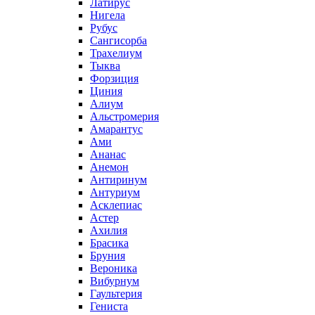
Латирус
Нигела
Рубус
Сангисорба
Трахелиум
Тыква
Форзиция
Циния
Алиум
Альстромерия
Амарантус
Ами
Ананас
Анемон
Антиринум
Антуриум
Асклепиас
Астер
Ахилия
Брасика
Бруния
Вероника
Вибурнум
Гаультерия
Гениста