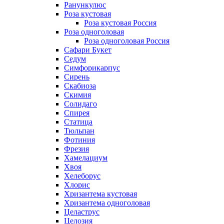
Ранункулюс
Роза кустовая
Роза кустовая Россия
Роза одноголовая
Роза одноголовая Россия
Сафари Букет
Седум
Симфорикарпус
Сирень
Скабиоза
Скимия
Солидаго
Спирея
Статица
Тюльпан
Фотиния
Фрезия
Хамелациум
Хвоя
Хелеборус
Хлорис
Хризантема кустовая
Хризантема одноголовая
Целаструс
Целозия