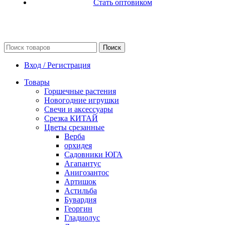
Стать оптовиком
Поиск
Вход / Регистрация
Товары
Горшечные растения
Новогодние игрушки
Свечи и аксессуары
Срезка КИТАЙ
Цветы срезанные
Верба
орхидея
Садовники ЮГА
Агапантус
Анигозантос
Артишок
Астильба
Бувардия
Георгин
Гладиолус