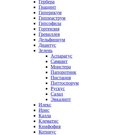
Гербера
Гиацинт
Гиперикум
Гиппеаструм
Гипсофила
Гортензия
Гревиллея
Дельфиниум
Диантус
Зелень
Аспарагус
Самшит
Монстера
Папоротник
Пистация
Питтоспорум
Рускус
Салал
Эвкалипт
Илекс
Ирис
Калла
Клематис
Книфофия
Котинус