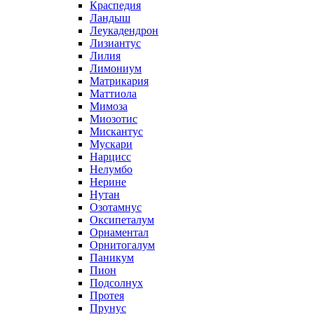
Краспедия
Ландыш
Леукадендрон
Лизиантус
Лилия
Лимониум
Матрикария
Маттиола
Мимоза
Миозотис
Мискантус
Мускари
Нарцисс
Нелумбо
Нерине
Нутан
Озотамнус
Оксипеталум
Орнаментал
Орнитогалум
Паникум
Пион
Подсолнух
Протея
Прунус