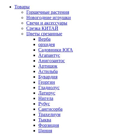
Товары
Горшечные растения
Новогодние игрушки
Свечи и аксессуары
Срезка КИТАЙ
Цветы срезанные
Верба
орхидея
Садовники ЮГА
Агапантус
Анигозантос
Артишок
Астильба
Бувардия
Георгин
Гладиолус
Латирус
Нигела
Рубус
Сангисорба
Трахелиум
Тыква
Форзиция
Циния