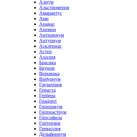
Алиум
Альстромерия
Амарантус
Ами
Ананас
Анемон
Антиринум
Антуриум
Асклепиас
Астер
Ахилия
Брасика
Бруния
Вероника
Вибурнум
Гаультерия
Гениста
Гербера
Гиацинт
Гиперикум
Гиппеаструм
Гипсофила
Гортензия
Гревиллея
Дельфиниум