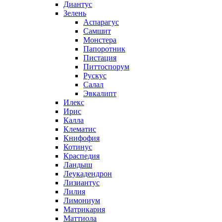
Диантус
Зелень
Аспарагус
Самшит
Монстера
Папоротник
Пистация
Питтоспорум
Рускус
Салал
Эвкалипт
Илекс
Ирис
Калла
Клематис
Книфофия
Котинус
Краспедия
Ландыш
Леукадендрон
Лизиантус
Лилия
Лимониум
Матрикария
Маттиола