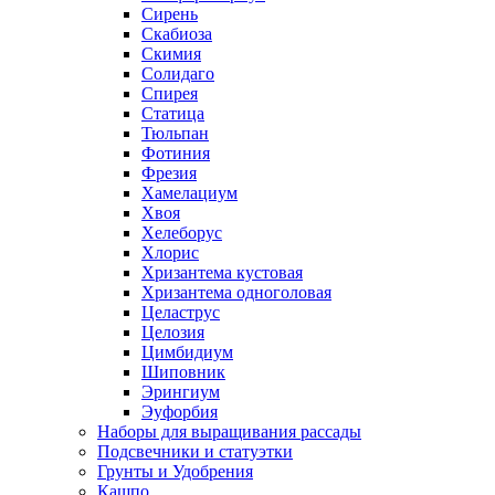
Сирень
Скабиоза
Скимия
Солидаго
Спирея
Статица
Тюльпан
Фотиния
Фрезия
Хамелациум
Хвоя
Хелеборус
Хлорис
Хризантема кустовая
Хризантема одноголовая
Целаструс
Целозия
Цимбидиум
Шиповник
Эрингиум
Эуфорбия
Наборы для выращивания рассады
Подсвечники и статуэтки
Грунты и Удобрения
Кашпо