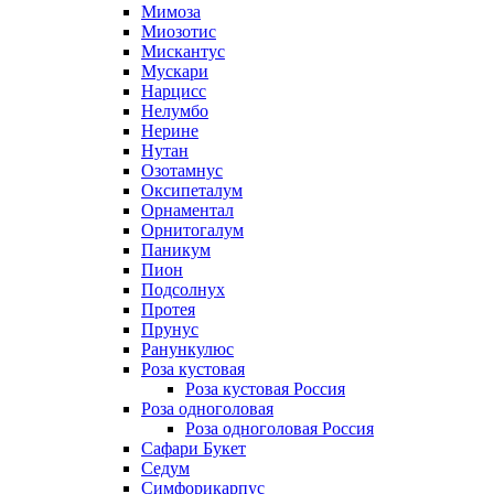
Мимоза
Миозотис
Мискантус
Мускари
Нарцисс
Нелумбо
Нерине
Нутан
Озотамнус
Оксипеталум
Орнаментал
Орнитогалум
Паникум
Пион
Подсолнух
Протея
Прунус
Ранункулюс
Роза кустовая
Роза кустовая Россия
Роза одноголовая
Роза одноголовая Россия
Сафари Букет
Седум
Симфорикарпус