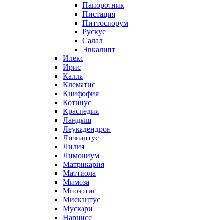
Папоротник
Пистация
Питтоспорум
Рускус
Салал
Эвкалипт
Илекс
Ирис
Калла
Клематис
Книфофия
Котинус
Краспедия
Ландыш
Леукадендрон
Лизиантус
Лилия
Лимониум
Матрикария
Маттиола
Мимоза
Миозотис
Мискантус
Мускари
Нарцисс