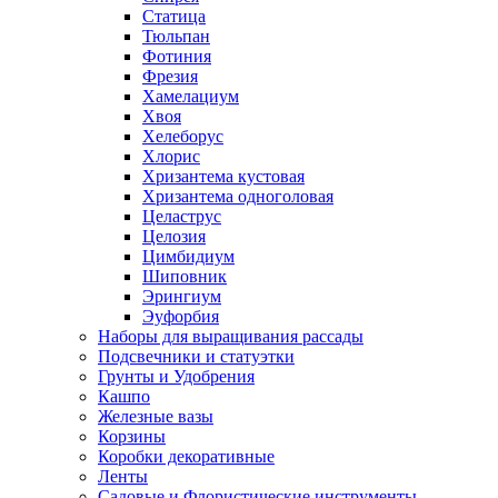
Статица
Тюльпан
Фотиния
Фрезия
Хамелациум
Хвоя
Хелеборус
Хлорис
Хризантема кустовая
Хризантема одноголовая
Целаструс
Целозия
Цимбидиум
Шиповник
Эрингиум
Эуфорбия
Наборы для выращивания рассады
Подсвечники и статуэтки
Грунты и Удобрения
Кашпо
Железные вазы
Корзины
Коробки декоративные
Ленты
Садовые и Флористические инструменты