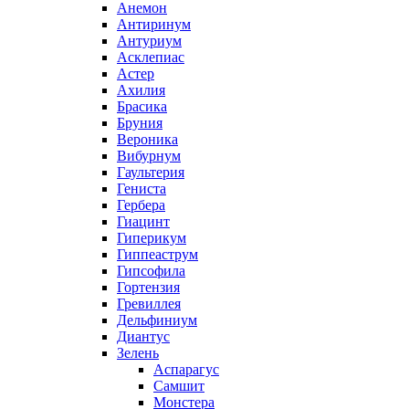
Анемон
Антиринум
Антуриум
Асклепиас
Астер
Ахилия
Брасика
Бруния
Вероника
Вибурнум
Гаультерия
Гениста
Гербера
Гиацинт
Гиперикум
Гиппеаструм
Гипсофила
Гортензия
Гревиллея
Дельфиниум
Диантус
Зелень
Аспарагус
Самшит
Монстера