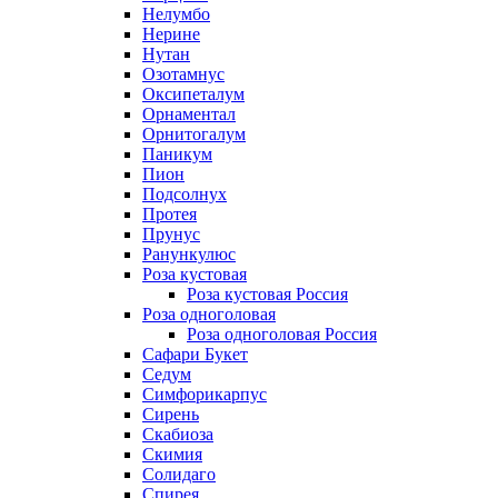
Нелумбо
Нерине
Нутан
Озотамнус
Оксипеталум
Орнаментал
Орнитогалум
Паникум
Пион
Подсолнух
Протея
Прунус
Ранункулюс
Роза кустовая
Роза кустовая Россия
Роза одноголовая
Роза одноголовая Россия
Сафари Букет
Седум
Симфорикарпус
Сирень
Скабиоза
Скимия
Солидаго
Спирея