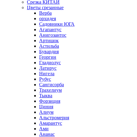
Срезка КИТАЙ
Цветы срезанные
Верба
орхидея
Садовники ЮГА
Агапантус
Анигозантос
Артишок
Астильба
Бувардия
Георгин
Гладиолус
Латирус
Нигела
Рубус
Сангисорба
Трахелиум
Тыква
Форзиция
Циния
Алиум
Альстромерия
Амарантус
Ами
Ананас