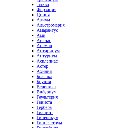
Тыква
Форзиция
Циния
Алиум
Альстромерия
Амарантус
Ами
Ананас
Анемон
Антиринум
Антуриум
Асклепиас
Астер
Ахилия
Брасика
Бруния
Вероника
Вибурнум
Гаультерия
Гениста
Гербера
Гиацинт
Гиперикум
Гиппеаструм
Гипсофила