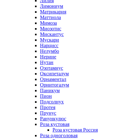
Лилия
Лимониум
Матрикария
Маттиола
Мимоза
Миозотис
Мискантус
Мускари
Нарцисс
Нелумбо
Нерине
Нутан
Озотамнус
Оксипеталум
Орнаментал
Орнитогалум
Паникум
Пион
Подсолнух
Протея
Прунус
Ранункулюс
Роза кустовая
Роза кустовая Россия
Роза одноголовая