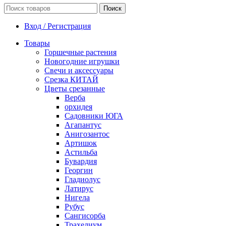
Поиск
Вход / Регистрация
Товары
Горшечные растения
Новогодние игрушки
Свечи и аксессуары
Срезка КИТАЙ
Цветы срезанные
Верба
орхидея
Садовники ЮГА
Агапантус
Анигозантос
Артишок
Астильба
Бувардия
Георгин
Гладиолус
Латирус
Нигела
Рубус
Сангисорба
Трахелиум