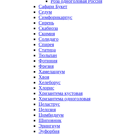
Роза одноголовая Россия
Сафари Букет
Седум
Симфорикарпус
Сирень
Скабиоза
Скимия
Солидаго
Спирея
Статица
Тюльпан
Фотиния
Фрезия
Хамелациум
Хвоя
Хелеборус
Хлорис
Хризантема кустовая
Хризантема одноголовая
Целаструс
Целозия
Цимбидиум
Шиповник
Эрингиум
Эуфорбия