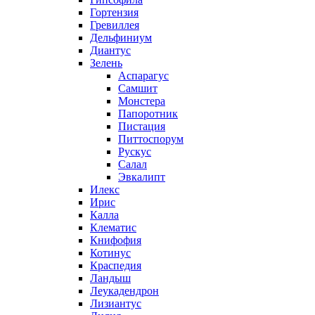
Гортензия
Гревиллея
Дельфиниум
Диантус
Зелень
Аспарагус
Самшит
Монстера
Папоротник
Пистация
Питтоспорум
Рускус
Салал
Эвкалипт
Илекс
Ирис
Калла
Клематис
Книфофия
Котинус
Краспедия
Ландыш
Леукадендрон
Лизиантус