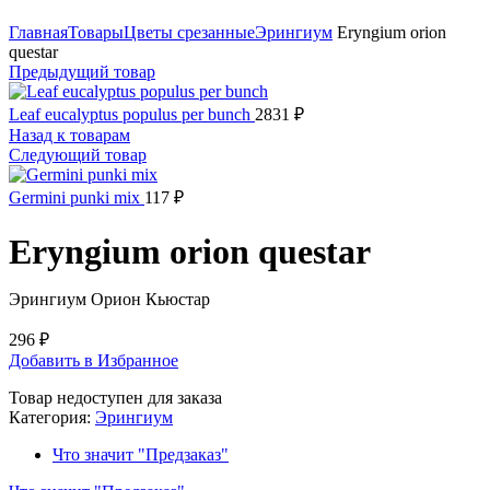
Нажмите, чтобы увеличить
Главная
Товары
Цветы срезанные
Эрингиум
Eryngium orion
questar
Предыдущий товар
Leaf eucalyptus populus per bunch
2831
₽
Назад к товарам
Следующий товар
Germini punki mix
117
₽
Eryngium orion questar
Эрингиум Орион Кьюстар
296
₽
Добавить в Избранное
Товар недоступен для заказа
Категория:
Эрингиум
Что значит "Предзаказ"