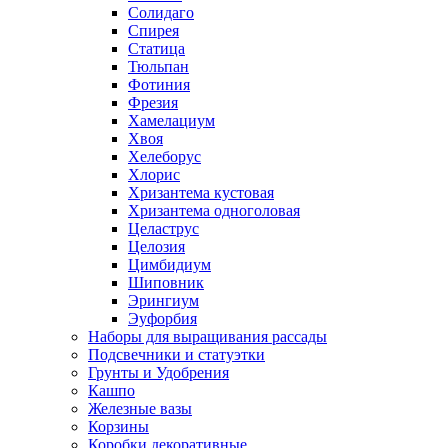
Солидаго
Спирея
Статица
Тюльпан
Фотиния
Фрезия
Хамелациум
Хвоя
Хелеборус
Хлорис
Хризантема кустовая
Хризантема одноголовая
Целаструс
Целозия
Цимбидиум
Шиповник
Эрингиум
Эуфорбия
Наборы для выращивания рассады
Подсвечники и статуэтки
Грунты и Удобрения
Кашпо
Железные вазы
Корзины
Коробки декоративные