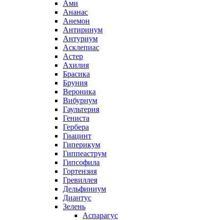
Ами
Ананас
Анемон
Антиринум
Антуриум
Асклепиас
Астер
Ахилия
Брасика
Бруния
Вероника
Вибурнум
Гаультерия
Гениста
Гербера
Гиацинт
Гиперикум
Гиппеаструм
Гипсофила
Гортензия
Гревиллея
Дельфиниум
Диантус
Зелень
Аспарагус