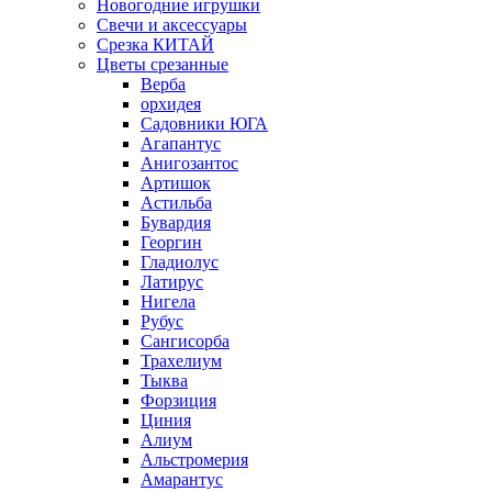
Новогодние игрушки
Свечи и аксессуары
Срезка КИТАЙ
Цветы срезанные
Верба
орхидея
Садовники ЮГА
Агапантус
Анигозантос
Артишок
Астильба
Бувардия
Георгин
Гладиолус
Латирус
Нигела
Рубус
Сангисорба
Трахелиум
Тыква
Форзиция
Циния
Алиум
Альстромерия
Амарантус