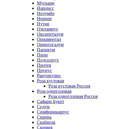
Мускари
Нарцисс
Нелумбо
Нерине
Нутан
Озотамнус
Оксипеталум
Орнаментал
Орнитогалум
Паникум
Пион
Подсолнух
Протея
Прунус
Ранункулюс
Роза кустовая
Роза кустовая Россия
Роза одноголовая
Роза одноголовая Россия
Сафари Букет
Седум
Симфорикарпус
Сирень
Скабиоза
Скимия