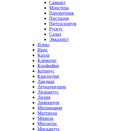
Самшит
Монстера
Папоротник
Пистация
Питтоспорум
Рускус
Салал
Эвкалипт
Илекс
Ирис
Калла
Клематис
Книфофия
Котинус
Краспедия
Ландыш
Леукадендрон
Лизиантус
Лилия
Лимониум
Матрикария
Маттиола
Мимоза
Миозотис
Мискантус