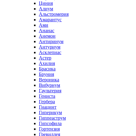
Циния
Алиум
Альстромерия
Амарантус
Ами
Ананас
Анемон
Антиринум
Антуриум
Асклепиас
Астер
Ахилия
Брасика
Бруния
Вероника
Вибурнум
Гаультерия
Гениста
Гербера
Гиацинт
Гиперикум
Гиппеаструм
Гипсофила
Гортензия
Гревиллея