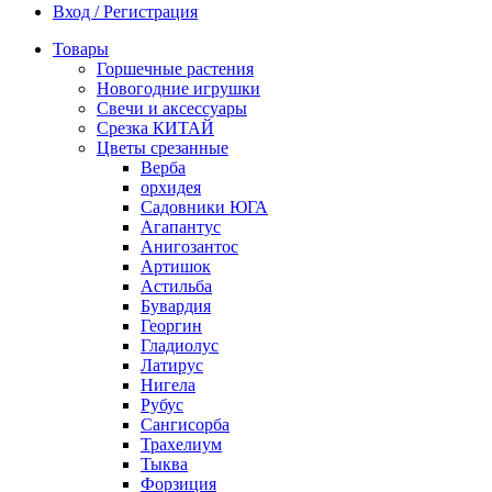
Вход / Регистрация
Товары
Горшечные растения
Новогодние игрушки
Свечи и аксессуары
Срезка КИТАЙ
Цветы срезанные
Верба
орхидея
Садовники ЮГА
Агапантус
Анигозантос
Артишок
Астильба
Бувардия
Георгин
Гладиолус
Латирус
Нигела
Рубус
Сангисорба
Трахелиум
Тыква
Форзиция