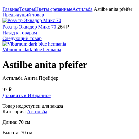
Нажмите, чтобы увеличить
Главная
Товары
Цветы срезанные
Астильба
Astilbe anita pfeifer
Предыдущий товар
Роза тр Эквадор Микс 70
264
₽
Назад к товарам
Следующий товар
Viburnum dark blue hermania
Astilbe anita pfeifer
Астильба Анита Пфейфер
97
₽
Добавить в Избранное
Товар недоступен для заказа
Категория:
Астильба
Длина:
70 см
Высота:
70 см