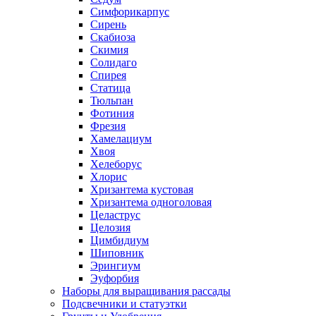
Симфорикарпус
Сирень
Скабиоза
Скимия
Солидаго
Спирея
Статица
Тюльпан
Фотиния
Фрезия
Хамелациум
Хвоя
Хелеборус
Хлорис
Хризантема кустовая
Хризантема одноголовая
Целаструс
Целозия
Цимбидиум
Шиповник
Эрингиум
Эуфорбия
Наборы для выращивания рассады
Подсвечники и статуэтки