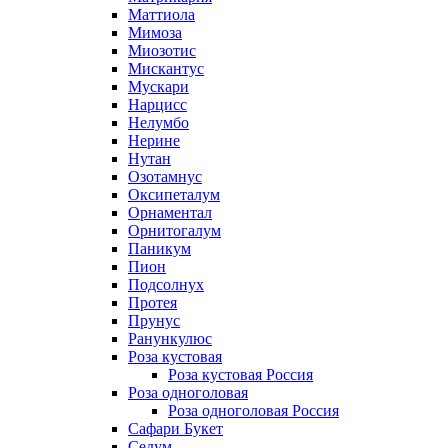
Маттиола
Мимоза
Миозотис
Мискантус
Мускари
Нарцисс
Нелумбо
Нерине
Нутан
Озотамнус
Оксипеталум
Орнаментал
Орнитогалум
Паникум
Пион
Подсолнух
Протея
Прунус
Ранункулюс
Роза кустовая
Роза кустовая Россия
Роза одноголовая
Роза одноголовая Россия
Сафари Букет
Седум