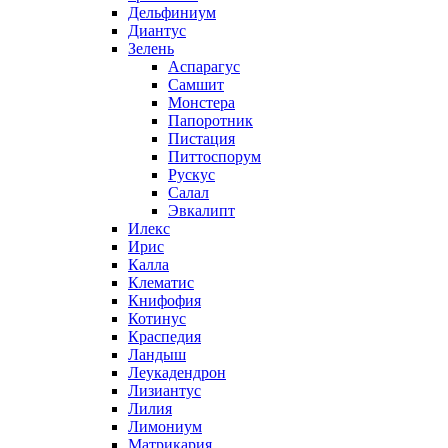
Дельфиниум
Диантус
Зелень
Аспарагус
Самшит
Монстера
Папоротник
Пистация
Питтоспорум
Рускус
Салал
Эвкалипт
Илекс
Ирис
Калла
Клематис
Книфофия
Котинус
Краспедия
Ландыш
Леукадендрон
Лизиантус
Лилия
Лимониум
Матрикария