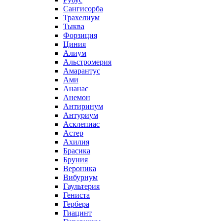
Сангисорба
Трахелиум
Тыква
Форзиция
Циния
Алиум
Альстромерия
Амарантус
Ами
Ананас
Анемон
Антиринум
Антуриум
Асклепиас
Астер
Ахилия
Брасика
Бруния
Вероника
Вибурнум
Гаультерия
Гениста
Гербера
Гиацинт