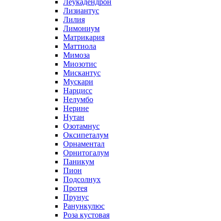
Леукадендрон
Лизиантус
Лилия
Лимониум
Матрикария
Маттиола
Мимоза
Миозотис
Мискантус
Мускари
Нарцисс
Нелумбо
Нерине
Нутан
Озотамнус
Оксипеталум
Орнаментал
Орнитогалум
Паникум
Пион
Подсолнух
Протея
Прунус
Ранункулюс
Роза кустовая