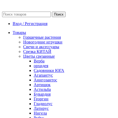
Поиск
Вход / Регистрация
Товары
Горшечные растения
Новогодние игрушки
Свечи и аксессуары
Срезка КИТАЙ
Цветы срезанные
Верба
орхидея
Садовники ЮГА
Агапантус
Анигозантос
Артишок
Астильба
Бувардия
Георгин
Гладиолус
Латирус
Нигела
Рубус