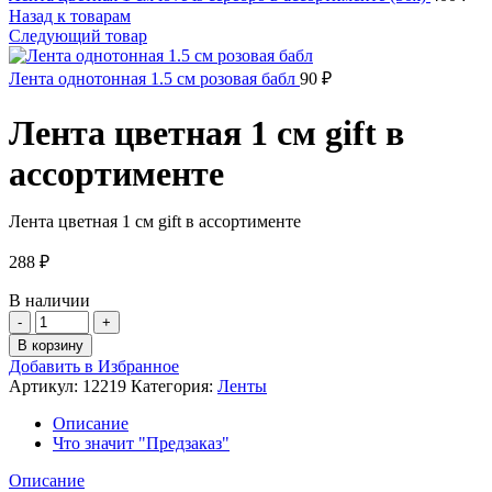
Назад к товарам
Следующий товар
Лента однотонная 1.5 см розовая бабл
90
₽
Лента цветная 1 см gift в
ассортименте
Лента цветная 1 см gift в ассортименте
288
₽
В наличии
Количество
товара
В корзину
Лента
Добавить в Избранное
цветная
Артикул:
12219
Категория:
Ленты
1
см
Описание
gift
Что значит "Предзаказ"
в
ассортименте
Описание