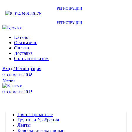
АКТУАЛЬНУЮ СТОИМОСТЬ ДЛЯ ОПТОВЫХ / РОЗНИЧНЫХ КЛИЕНТОВ
СМОТРИТЕ НА САЙТЕ ПОСЛЕ
РЕГИСТРАЦИИ
8 914 686-80-76
АКТУАЛЬНУЮ СТОИМОСТЬ ДЛЯ ОПТОВЫХ / РОЗНИЧНЫХ КЛИЕНТОВ
СМОТРИТЕ НА САЙТЕ ПОСЛЕ
РЕГИСТРАЦИИ
Каталог
О магазине
Оплата
Доставка
Стать оптовиком
Вход / Регистрация
0
элемент
/
0
₽
Меню
0
элемент
/
0
₽
Категории
Цветы срезанные
Грунты и Удобрения
Ленты
Коробки декоративные