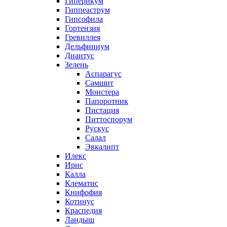
Гиперикум
Гиппеаструм
Гипсофила
Гортензия
Гревиллея
Дельфиниум
Диантус
Зелень
Аспарагус
Самшит
Монстера
Папоротник
Пистация
Питтоспорум
Рускус
Салал
Эвкалипт
Илекс
Ирис
Калла
Клематис
Книфофия
Котинус
Краспедия
Ландыш