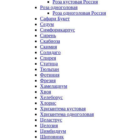
Роза кустовая Россия
Роза одноголовая
Роза одноголовая Россия
Сафари Букет
Седум
Симфорикарпус
Сирень
Скабиоза
Скимия
Солидаго
Спирея
Статица
Тюльпан
Фотиния
Фрезия
Хамелациум
Хвоя
Хелеборус
Хлорис
Хризантема кустовая
Хризантема одноголовая
Целаструс
Целозия
Цимбидиум
Шиповник