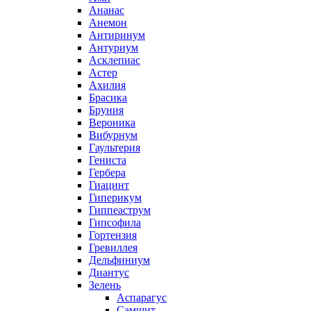
Ананас
Анемон
Антиринум
Антуриум
Асклепиас
Астер
Ахилия
Брасика
Бруния
Вероника
Вибурнум
Гаультерия
Гениста
Гербера
Гиацинт
Гиперикум
Гиппеаструм
Гипсофила
Гортензия
Гревиллея
Дельфиниум
Диантус
Зелень
Аспарагус
Самшит