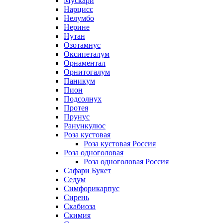
Мускари
Нарцисс
Нелумбо
Нерине
Нутан
Озотамнус
Оксипеталум
Орнаментал
Орнитогалум
Паникум
Пион
Подсолнух
Протея
Прунус
Ранункулюс
Роза кустовая
Роза кустовая Россия
Роза одноголовая
Роза одноголовая Россия
Сафари Букет
Седум
Симфорикарпус
Сирень
Скабиоза
Скимия