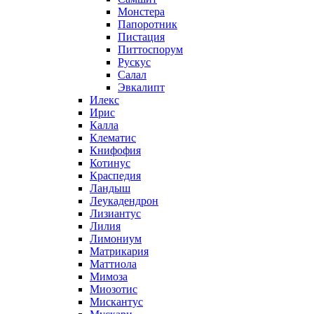
Монстера
Папоротник
Пистация
Питтоспорум
Рускус
Салал
Эвкалипт
Илекс
Ирис
Калла
Клематис
Книфофия
Котинус
Краспедия
Ландыш
Леукадендрон
Лизиантус
Лилия
Лимониум
Матрикария
Маттиола
Мимоза
Миозотис
Мискантус