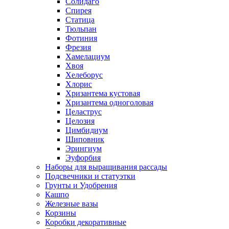
Солидаго
Спирея
Статица
Тюльпан
Фотиния
Фрезия
Хамелациум
Хвоя
Хелеборус
Хлорис
Хризантема кустовая
Хризантема одноголовая
Целаструс
Целозия
Цимбидиум
Шиповник
Эрингиум
Эуфорбия
Наборы для выращивания рассады
Подсвечники и статуэтки
Грунты и Удобрения
Кашпо
Железные вазы
Корзины
Коробки декоративные