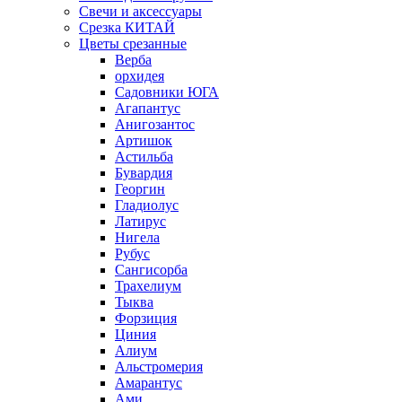
Свечи и аксессуары
Срезка КИТАЙ
Цветы срезанные
Верба
орхидея
Садовники ЮГА
Агапантус
Анигозантос
Артишок
Астильба
Бувардия
Георгин
Гладиолус
Латирус
Нигела
Рубус
Сангисорба
Трахелиум
Тыква
Форзиция
Циния
Алиум
Альстромерия
Амарантус
Ами