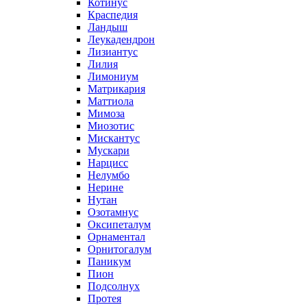
Котинус
Краспедия
Ландыш
Леукадендрон
Лизиантус
Лилия
Лимониум
Матрикария
Маттиола
Мимоза
Миозотис
Мискантус
Мускари
Нарцисс
Нелумбо
Нерине
Нутан
Озотамнус
Оксипеталум
Орнаментал
Орнитогалум
Паникум
Пион
Подсолнух
Протея