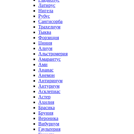
Латирус
Нигела
Рубус
Сангисорба
Трахелиум
Тыква
Форзиция
Циния
Алиум
Альстромерия
Амарантус
Ами
Ананас
Анемон
Антиринум
Антуриум
Асклепиас
Астер
Ахилия
Брасика
Бруния
Вероника
Вибурнум
Гаультерия