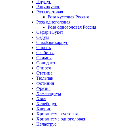
Прунус
Ранункулюс
Роза кустовая
Роза кустовая Россия
Роза одноголовая
Роза одноголовая Россия
Сафари Букет
Седум
Симфорикарпус
Сирень
Скабиоза
Скимия
Солидаго
Спирея
Статица
Тюльпан
Фотиния
Фрезия
Хамелациум
Хвоя
Хелеборус
Хлорис
Хризантема кустовая
Хризантема одноголовая
Целаструс