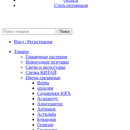
Оплата
Стать оптовиком
Поиск
Вход / Регистрация
Товары
Горшечные растения
Новогодние игрушки
Свечи и аксессуары
Срезка КИТАЙ
Цветы срезанные
Верба
орхидея
Садовники ЮГА
Агапантус
Анигозантос
Артишок
Астильба
Бувардия
Георгин
Гладиолус