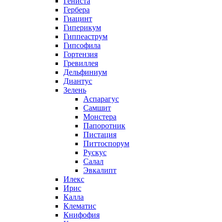
Гениста
Гербера
Гиацинт
Гиперикум
Гиппеаструм
Гипсофила
Гортензия
Гревиллея
Дельфиниум
Диантус
Зелень
Аспарагус
Самшит
Монстера
Папоротник
Пистация
Питтоспорум
Рускус
Салал
Эвкалипт
Илекс
Ирис
Калла
Клематис
Книфофия