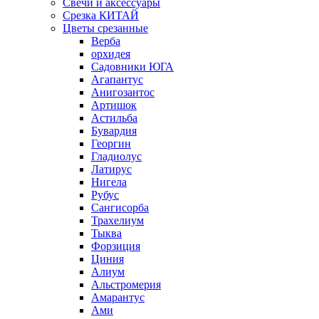
Свечи и аксессуары
Срезка КИТАЙ
Цветы срезанные
Верба
орхидея
Садовники ЮГА
Агапантус
Анигозантос
Артишок
Астильба
Бувардия
Георгин
Гладиолус
Латирус
Нигела
Рубус
Сангисорба
Трахелиум
Тыква
Форзиция
Циния
Алиум
Альстромерия
Амарантус
Ами