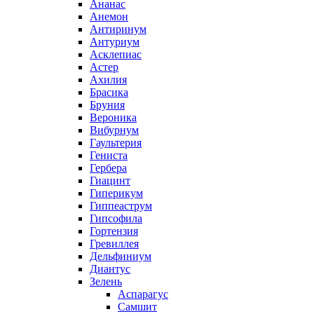
Ананас
Анемон
Антиринум
Антуриум
Асклепиас
Астер
Ахилия
Брасика
Бруния
Вероника
Вибурнум
Гаультерия
Гениста
Гербера
Гиацинт
Гиперикум
Гиппеаструм
Гипсофила
Гортензия
Гревиллея
Дельфиниум
Диантус
Зелень
Аспарагус
Самшит