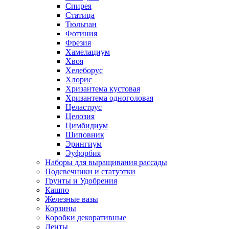
Спирея
Статица
Тюльпан
Фотиния
Фрезия
Хамелациум
Хвоя
Хелеборус
Хлорис
Хризантема кустовая
Хризантема одноголовая
Целаструс
Целозия
Цимбидиум
Шиповник
Эрингиум
Эуфорбия
Наборы для выращивания рассады
Подсвечники и статуэтки
Грунты и Удобрения
Кашпо
Железные вазы
Корзины
Коробки декоративные
Ленты