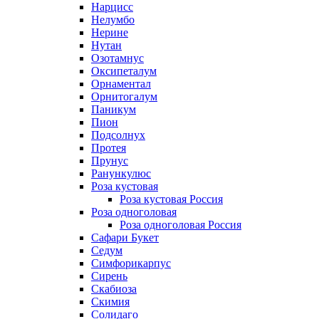
Нарцисс
Нелумбо
Нерине
Нутан
Озотамнус
Оксипеталум
Орнаментал
Орнитогалум
Паникум
Пион
Подсолнух
Протея
Прунус
Ранункулюс
Роза кустовая
Роза кустовая Россия
Роза одноголовая
Роза одноголовая Россия
Сафари Букет
Седум
Симфорикарпус
Сирень
Скабиоза
Скимия
Солидаго