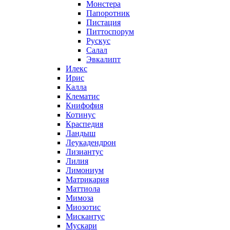
Монстера
Папоротник
Пистация
Питтоспорум
Рускус
Салал
Эвкалипт
Илекс
Ирис
Калла
Клематис
Книфофия
Котинус
Краспедия
Ландыш
Леукадендрон
Лизиантус
Лилия
Лимониум
Матрикария
Маттиола
Мимоза
Миозотис
Мискантус
Мускари