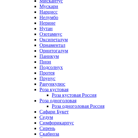
Мискантус
Мускари
Нарцисс
Нелумбо
Нерине
Нутан
Озотамнус
Оксипеталум
Орнаментал
Орнитогалум
Паникум
Пион
Подсолнух
Протея
Прунус
Ранункулюс
Роза кустовая
Роза кустовая Россия
Роза одноголовая
Роза одноголовая Россия
Сафари Букет
Седум
Симфорикарпус
Сирень
Скабиоза