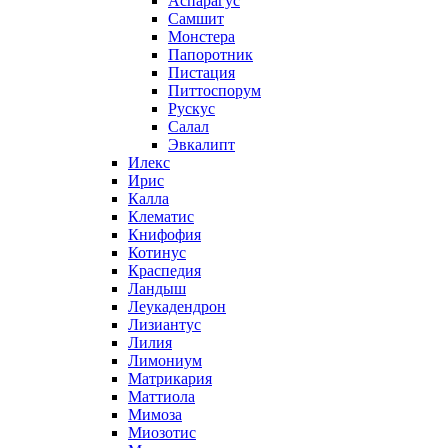
Аспарагус
Самшит
Монстера
Папоротник
Пистация
Питтоспорум
Рускус
Салал
Эвкалипт
Илекс
Ирис
Калла
Клематис
Книфофия
Котинус
Краспедия
Ландыш
Леукадендрон
Лизиантус
Лилия
Лимониум
Матрикария
Маттиола
Мимоза
Миозотис