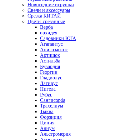
Новогодние игрушки
Свечи и аксессуары
Срезка КИТАЙ
Цветы срезанные
Верба
орхидея
Садовники ЮГА
Агапантус
Анигозантос
Артишок
Астильба
Бувардия
Георгин
Гладиолус
Латирус
Нигела
Рубус
Сангисорба
Трахелиум
Тыква
Форзиция
Циния
Алиум
Альстромерия
Амарантус