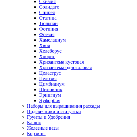
Скимия
Солидаго
Спирея
Статица
Тюльпан
Фотиния
Фрезия
Хамелациум
Хвоя
Хелеборус
Хлорис
Хризантема кустовая
Хризантема одноголовая
Целаструс
Целозия
Цимбидиум
Шиповник
Эрингиум
Эуфорбия
Наборы для выращивания рассады
Подсвечники и статуэтки
Грунты и Удобрения
Кашпо
Железные вазы
Корзины