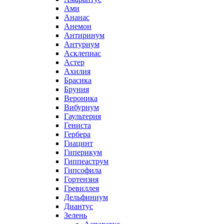
Ами
Ананас
Анемон
Антиринум
Антуриум
Асклепиас
Астер
Ахилия
Брасика
Бруния
Вероника
Вибурнум
Гаультерия
Гениста
Гербера
Гиацинт
Гиперикум
Гиппеаструм
Гипсофила
Гортензия
Гревиллея
Дельфиниум
Диантус
Зелень