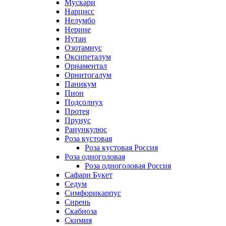
Мускари
Нарцисс
Нелумбо
Нерине
Нутан
Озотамнус
Оксипеталум
Орнаментал
Орнитогалум
Паникум
Пион
Подсолнух
Протея
Прунус
Ранункулюс
Роза кустовая
Роза кустовая Россия
Роза одноголовая
Роза одноголовая Россия
Сафари Букет
Седум
Симфорикарпус
Сирень
Скабиоза
Скимия