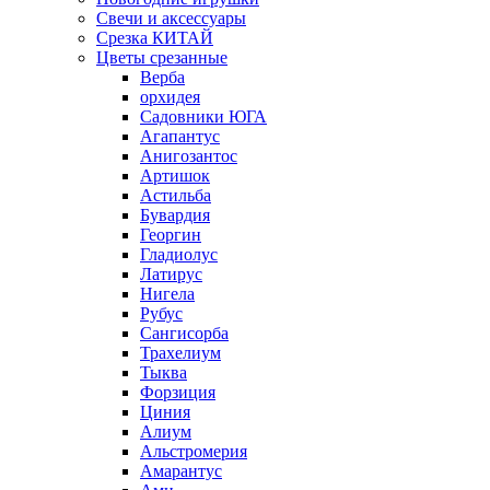
Свечи и аксессуары
Срезка КИТАЙ
Цветы срезанные
Верба
орхидея
Садовники ЮГА
Агапантус
Анигозантос
Артишок
Астильба
Бувардия
Георгин
Гладиолус
Латирус
Нигела
Рубус
Сангисорба
Трахелиум
Тыква
Форзиция
Циния
Алиум
Альстромерия
Амарантус