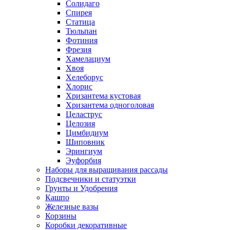
Солидаго
Спирея
Статица
Тюльпан
Фотиния
Фрезия
Хамелациум
Хвоя
Хелеборус
Хлорис
Хризантема кустовая
Хризантема одноголовая
Целаструс
Целозия
Цимбидиум
Шиповник
Эрингиум
Эуфорбия
Наборы для выращивания рассады
Подсвечники и статуэтки
Грунты и Удобрения
Кашпо
Железные вазы
Корзины
Коробки декоративные