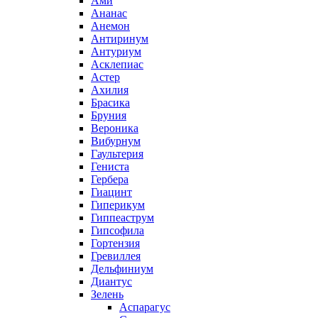
Ами
Ананас
Анемон
Антиринум
Антуриум
Асклепиас
Астер
Ахилия
Брасика
Бруния
Вероника
Вибурнум
Гаультерия
Гениста
Гербера
Гиацинт
Гиперикум
Гиппеаструм
Гипсофила
Гортензия
Гревиллея
Дельфиниум
Диантус
Зелень
Аспарагус