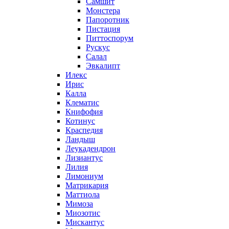
Самшит
Монстера
Папоротник
Пистация
Питтоспорум
Рускус
Салал
Эвкалипт
Илекс
Ирис
Калла
Клематис
Книфофия
Котинус
Краспедия
Ландыш
Леукадендрон
Лизиантус
Лилия
Лимониум
Матрикария
Маттиола
Мимоза
Миозотис
Мискантус