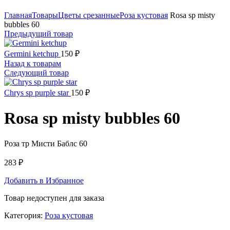
Нажмите, чтобы увеличить
Главная
Товары
Цветы срезанные
Роза кустовая
Rosa sp misty
bubbles 60
Предыдущий товар
Germini ketchup
150
₽
Назад к товарам
Следующий товар
Chrys sp purple star
150
₽
Rosa sp misty bubbles 60
Роза тр Мисти Баблс 60
283
₽
Добавить в Избранное
Товар недоступен для заказа
Категория:
Роза кустовая