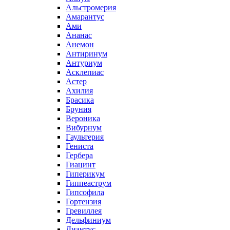
Альстромерия
Амарантус
Ами
Ананас
Анемон
Антиринум
Антуриум
Асклепиас
Астер
Ахилия
Брасика
Бруния
Вероника
Вибурнум
Гаультерия
Гениста
Гербера
Гиацинт
Гиперикум
Гиппеаструм
Гипсофила
Гортензия
Гревиллея
Дельфиниум
Диантус