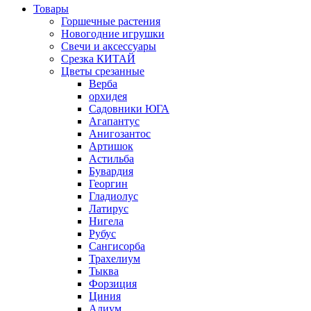
Товары
Горшечные растения
Новогодние игрушки
Свечи и аксессуары
Срезка КИТАЙ
Цветы срезанные
Верба
орхидея
Садовники ЮГА
Агапантус
Анигозантос
Артишок
Астильба
Бувардия
Георгин
Гладиолус
Латирус
Нигела
Рубус
Сангисорба
Трахелиум
Тыква
Форзиция
Циния
Алиум