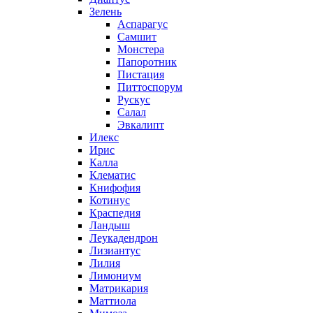
Зелень
Аспарагус
Самшит
Монстера
Папоротник
Пистация
Питтоспорум
Рускус
Салал
Эвкалипт
Илекс
Ирис
Калла
Клематис
Книфофия
Котинус
Краспедия
Ландыш
Леукадендрон
Лизиантус
Лилия
Лимониум
Матрикария
Маттиола