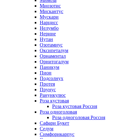
Мимоза
Миозотис
Мискантус
Мускари
Нарцисс
Нелумбо
Нерине
Нутан
Озотамнус
Оксипеталум
Орнаментал
Орнитогалум
Паникум
Пион
Подсолнух
Протея
Прунус
Ранункулюс
Роза кустовая
Роза кустовая Россия
Роза одноголовая
Роза одноголовая Россия
Сафари Букет
Седум
Симфорикарпус