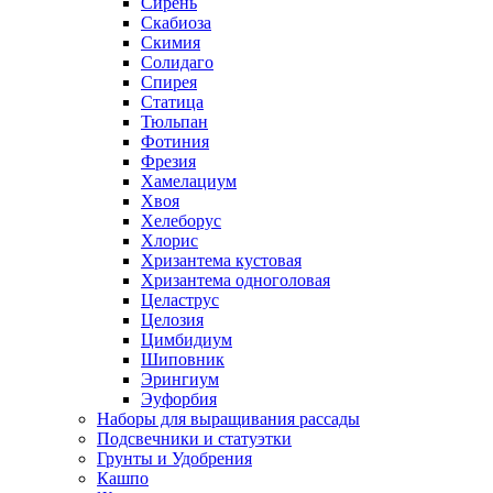
Сирень
Скабиоза
Скимия
Солидаго
Спирея
Статица
Тюльпан
Фотиния
Фрезия
Хамелациум
Хвоя
Хелеборус
Хлорис
Хризантема кустовая
Хризантема одноголовая
Целаструс
Целозия
Цимбидиум
Шиповник
Эрингиум
Эуфорбия
Наборы для выращивания рассады
Подсвечники и статуэтки
Грунты и Удобрения
Кашпо