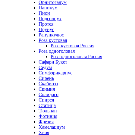
Орнитогалум
Паникум
Пион
Подсолнух
Протея
Прунус
Ранункулюс
Роза кустовая
Роза кустовая Россия
Роза одноголовая
Роза одноголовая Россия
Сафари Букет
Седум
Симфорикарпус
Сирень
Скабиоза
Скимия
Солидаго
Спирея
Статица
Тюльпан
Фотиния
Фрезия
Хамелациум
Хвоя