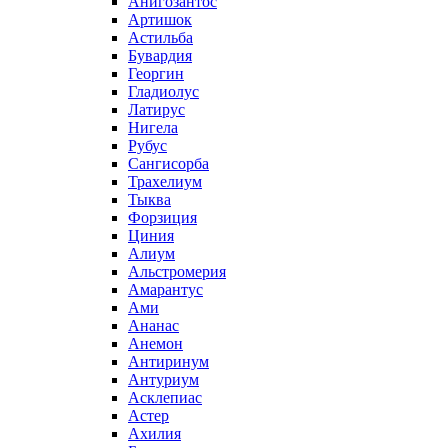
Анигозантос
Артишок
Астильба
Бувардия
Георгин
Гладиолус
Латирус
Нигела
Рубус
Сангисорба
Трахелиум
Тыква
Форзиция
Циния
Алиум
Альстромерия
Амарантус
Ами
Ананас
Анемон
Антиринум
Антуриум
Асклепиас
Астер
Ахилия