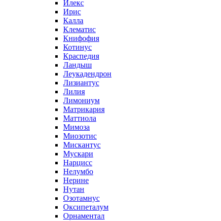
Илекс
Ирис
Калла
Клематис
Книфофия
Котинус
Краспедия
Ландыш
Леукадендрон
Лизиантус
Лилия
Лимониум
Матрикария
Маттиола
Мимоза
Миозотис
Мискантус
Мускари
Нарцисс
Нелумбо
Нерине
Нутан
Озотамнус
Оксипеталум
Орнаментал