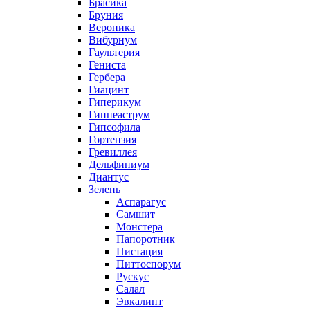
Брасика
Бруния
Вероника
Вибурнум
Гаультерия
Гениста
Гербера
Гиацинт
Гиперикум
Гиппеаструм
Гипсофила
Гортензия
Гревиллея
Дельфиниум
Диантус
Зелень
Аспарагус
Самшит
Монстера
Папоротник
Пистация
Питтоспорум
Рускус
Салал
Эвкалипт