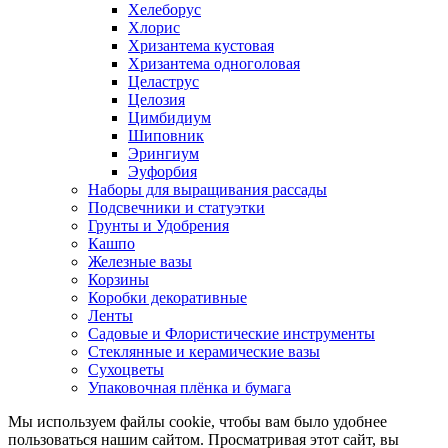
Хелеборус
Хлорис
Хризантема кустовая
Хризантема одноголовая
Целаструс
Целозия
Цимбидиум
Шиповник
Эрингиум
Эуфорбия
Наборы для выращивания рассады
Подсвечники и статуэтки
Грунты и Удобрения
Кашпо
Железные вазы
Корзины
Коробки декоративные
Ленты
Садовые и Флористические инструменты
Стеклянные и керамические вазы
Сухоцветы
Упаковочная плёнка и бумага
Мы используем файлы cookie, чтобы вам было удобнее
пользоваться нашим сайтом. Просматривая этот сайт, вы