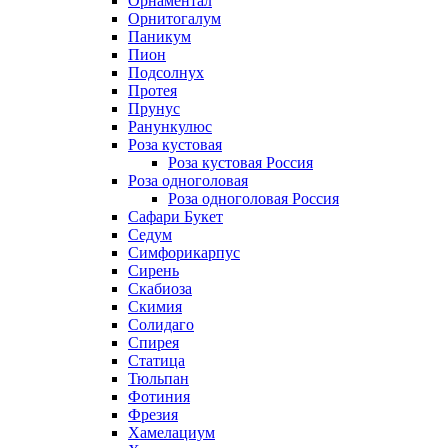
Орнаментал
Орнитогалум
Паникум
Пион
Подсолнух
Протея
Прунус
Ранункулюс
Роза кустовая
Роза кустовая Россия
Роза одноголовая
Роза одноголовая Россия
Сафари Букет
Седум
Симфорикарпус
Сирень
Скабиоза
Скимия
Солидаго
Спирея
Статица
Тюльпан
Фотиния
Фрезия
Хамелациум