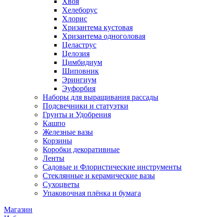
Хвоя
Хелеборус
Хлорис
Хризантема кустовая
Хризантема одноголовая
Целаструс
Целозия
Цимбидиум
Шиповник
Эрингиум
Эуфорбия
Наборы для выращивания рассады
Подсвечники и статуэтки
Грунты и Удобрения
Кашпо
Железные вазы
Корзины
Коробки декоративные
Ленты
Садовые и Флористические инструменты
Стеклянные и керамические вазы
Сухоцветы
Упаковочная плёнка и бумага
Магазин