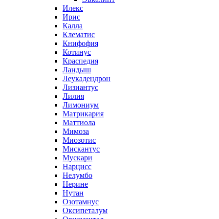
Илекс
Ирис
Калла
Клематис
Книфофия
Котинус
Краспедия
Ландыш
Леукадендрон
Лизиантус
Лилия
Лимониум
Матрикария
Маттиола
Мимоза
Миозотис
Мискантус
Мускари
Нарцисс
Нелумбо
Нерине
Нутан
Озотамнус
Оксипеталум