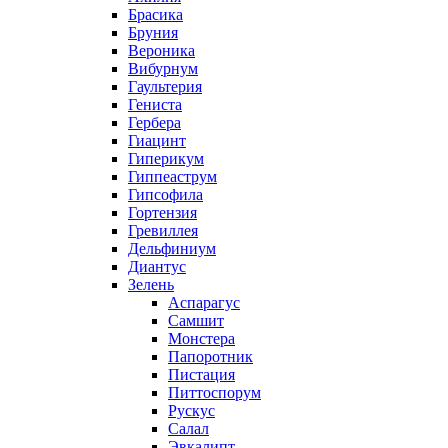
Брасика
Бруния
Вероника
Вибурнум
Гаультерия
Гениста
Гербера
Гиацинт
Гиперикум
Гиппеаструм
Гипсофила
Гортензия
Гревиллея
Дельфиниум
Диантус
Зелень
Аспарагус
Самшит
Монстера
Папоротник
Пистация
Питтоспорум
Рускус
Салал
Эвкалипт