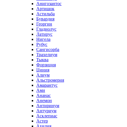
Анигозантос
Артишок
Астильба
Бувардия
Георгин
Гладиолус
Латирус
Нигела
Рубус
Сангисорба
Трахелиум
Тыква
Форзиция
Циния
Алиум
Альстромерия
Амарантус
Ами
Ананас
Анемон
Антиринум
Антуриум
Асклепиас
Астер
Ахилия