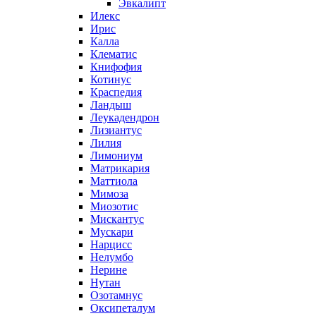
Эвкалипт
Илекс
Ирис
Калла
Клематис
Книфофия
Котинус
Краспедия
Ландыш
Леукадендрон
Лизиантус
Лилия
Лимониум
Матрикария
Маттиола
Мимоза
Миозотис
Мискантус
Мускари
Нарцисс
Нелумбо
Нерине
Нутан
Озотамнус
Оксипеталум