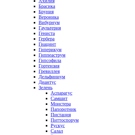
Ахилия
Брасика
Бруния
Вероника
Вибурнум
Гаультерия
Гениста
Гербера
Гиацинт
Гиперикум
Гиппеаструм
Гипсофила
Гортензия
Гревиллея
Дельфиниум
Диантус
Зелень
Аспарагус
Самшит
Монстера
Папоротник
Пистация
Питтоспорум
Рускус
Салал