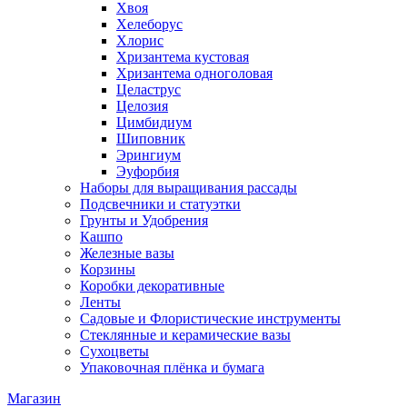
Хвоя
Хелеборус
Хлорис
Хризантема кустовая
Хризантема одноголовая
Целаструс
Целозия
Цимбидиум
Шиповник
Эрингиум
Эуфорбия
Наборы для выращивания рассады
Подсвечники и статуэтки
Грунты и Удобрения
Кашпо
Железные вазы
Корзины
Коробки декоративные
Ленты
Садовые и Флористические инструменты
Стеклянные и керамические вазы
Сухоцветы
Упаковочная плёнка и бумага
Магазин