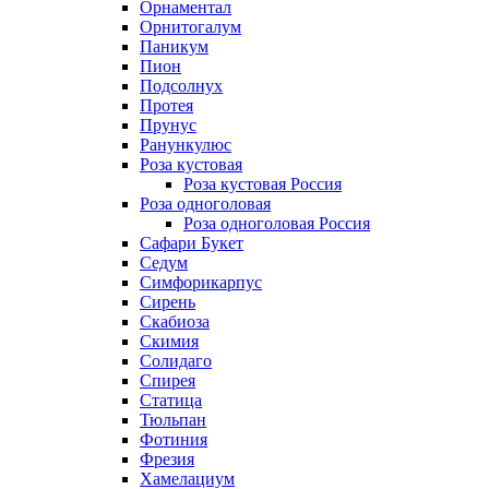
Орнаментал
Орнитогалум
Паникум
Пион
Подсолнух
Протея
Прунус
Ранункулюс
Роза кустовая
Роза кустовая Россия
Роза одноголовая
Роза одноголовая Россия
Сафари Букет
Седум
Симфорикарпус
Сирень
Скабиоза
Скимия
Солидаго
Спирея
Статица
Тюльпан
Фотиния
Фрезия
Хамелациум