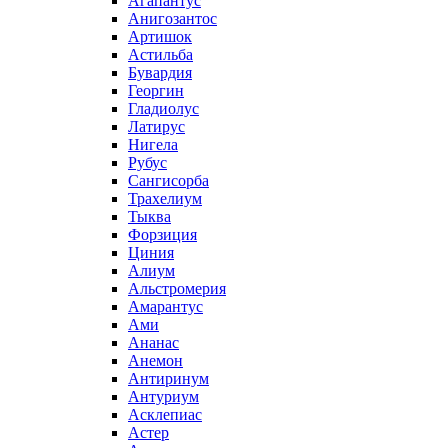
Агапантус
Анигозантос
Артишок
Астильба
Бувардия
Георгин
Гладиолус
Латирус
Нигела
Рубус
Сангисорба
Трахелиум
Тыква
Форзиция
Циния
Алиум
Альстромерия
Амарантус
Ами
Ананас
Анемон
Антиринум
Антуриум
Асклепиас
Астер