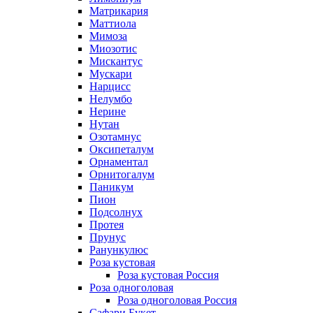
Матрикария
Маттиола
Мимоза
Миозотис
Мискантус
Мускари
Нарцисс
Нелумбо
Нерине
Нутан
Озотамнус
Оксипеталум
Орнаментал
Орнитогалум
Паникум
Пион
Подсолнух
Протея
Прунус
Ранункулюс
Роза кустовая
Роза кустовая Россия
Роза одноголовая
Роза одноголовая Россия
Сафари Букет