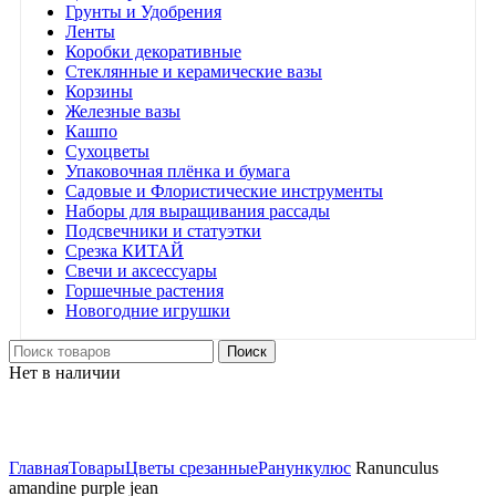
Грунты и Удобрения
Ленты
Коробки декоративные
Стеклянные и керамические вазы
Корзины
Железные вазы
Кашпо
Сухоцветы
Упаковочная плёнка и бумага
Садовые и Флористические инструменты
Наборы для выращивания рассады
Подсвечники и статуэтки
Срезка КИТАЙ
Свечи и аксессуары
Горшечные растения
Новогодние игрушки
Поиск
Нет в наличии
Нажмите, чтобы увеличить
Главная
Товары
Цветы срезанные
Ранункулюс
Ranunculus
amandine purple jean