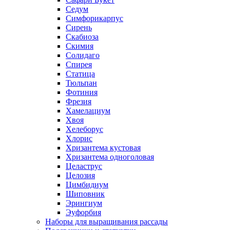
Седум
Симфорикарпус
Сирень
Скабиоза
Скимия
Солидаго
Спирея
Статица
Тюльпан
Фотиния
Фрезия
Хамелациум
Хвоя
Хелеборус
Хлорис
Хризантема кустовая
Хризантема одноголовая
Целаструс
Целозия
Цимбидиум
Шиповник
Эрингиум
Эуфорбия
Наборы для выращивания рассады