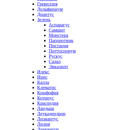
Гревиллея
Дельфиниум
Диантус
Зелень
Аспарагус
Самшит
Монстера
Папоротник
Пистация
Питтоспорум
Рускус
Салал
Эвкалипт
Илекс
Ирис
Калла
Клематис
Книфофия
Котинус
Краспедия
Ландыш
Леукадендрон
Лизиантус
Лилия
Лимониум