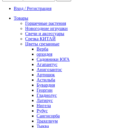
Вход / Регистрация
Товары
Горшечные растения
Новогодние игрушки
Свечи и аксессуары
Срезка КИТАЙ
Цветы срезанные
Верба
орхидея
Садовники ЮГА
Агапантус
Анигозантос
Артишок
Астильба
Бувардия
Георгин
Гладиолус
Латирус
Нигела
Рубус
Сангисорба
Трахелиум
Тыква