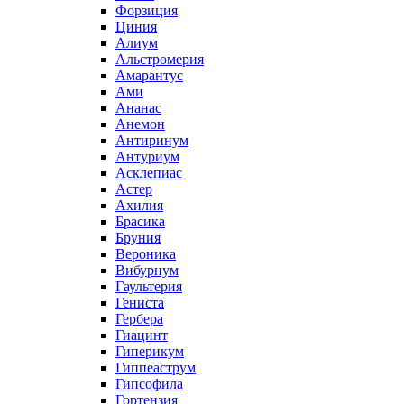
Форзиция
Циния
Алиум
Альстромерия
Амарантус
Ами
Ананас
Анемон
Антиринум
Антуриум
Асклепиас
Астер
Ахилия
Брасика
Бруния
Вероника
Вибурнум
Гаультерия
Гениста
Гербера
Гиацинт
Гиперикум
Гиппеаструм
Гипсофила
Гортензия