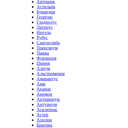
Артишок
Астильба
Бувардия
Георгин
Гладиолус
Латирус
Нигела
Рубус
Сангисорба
Трахелиум
Тыква
Форзиция
Циния
Алиум
Альстромерия
Амарантус
Ами
Ананас
Анемон
Антиринум
Антуриум
Асклепиас
Астер
Ахилия
Брасика