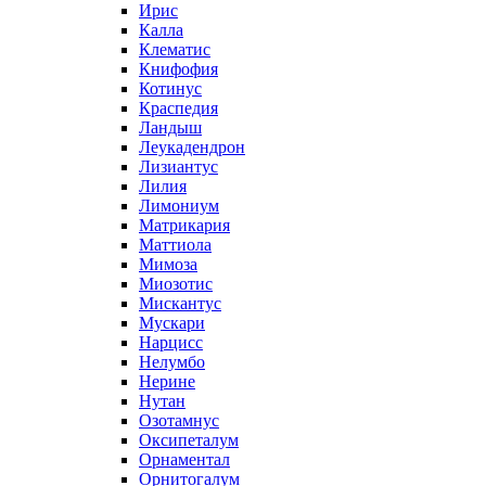
Ирис
Калла
Клематис
Книфофия
Котинус
Краспедия
Ландыш
Леукадендрон
Лизиантус
Лилия
Лимониум
Матрикария
Маттиола
Мимоза
Миозотис
Мискантус
Мускари
Нарцисс
Нелумбо
Нерине
Нутан
Озотамнус
Оксипеталум
Орнаментал
Орнитогалум