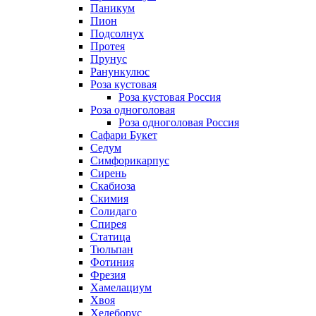
Паникум
Пион
Подсолнух
Протея
Прунус
Ранункулюс
Роза кустовая
Роза кустовая Россия
Роза одноголовая
Роза одноголовая Россия
Сафари Букет
Седум
Симфорикарпус
Сирень
Скабиоза
Скимия
Солидаго
Спирея
Статица
Тюльпан
Фотиния
Фрезия
Хамелациум
Хвоя
Хелеборус