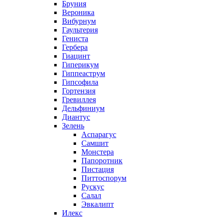
Бруния
Вероника
Вибурнум
Гаультерия
Гениста
Гербера
Гиацинт
Гиперикум
Гиппеаструм
Гипсофила
Гортензия
Гревиллея
Дельфиниум
Диантус
Зелень
Аспарагус
Самшит
Монстера
Папоротник
Пистация
Питтоспорум
Рускус
Салал
Эвкалипт
Илекс