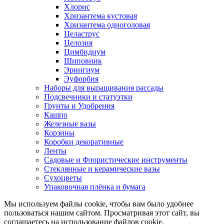
Хлорис
Хризантема кустовая
Хризантема одноголовая
Целаструс
Целозия
Цимбидиум
Шиповник
Эрингиум
Эуфорбия
Наборы для выращивания рассады
Подсвечники и статуэтки
Грунты и Удобрения
Кашпо
Железные вазы
Корзины
Коробки декоративные
Ленты
Садовые и Флористические инструменты
Стеклянные и керамические вазы
Сухоцветы
Упаковочная плёнка и бумага
Мы используем файлы cookie, чтобы вам было удобнее
пользоваться нашим сайтом. Просматривая этот сайт, вы
соглашаетесь на использование файлов cookie.