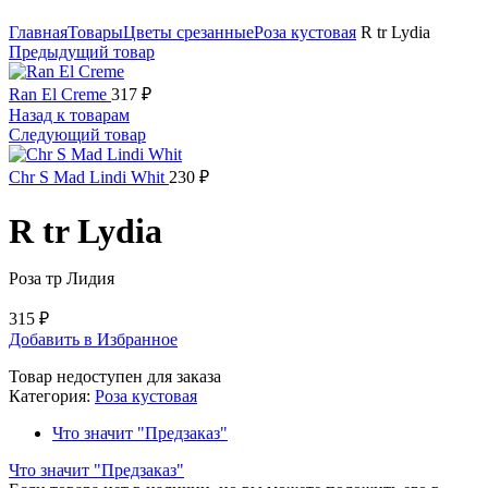
Нажмите, чтобы увеличить
Главная
Товары
Цветы срезанные
Роза кустовая
R tr Lydia
Предыдущий товар
Ran El Creme
317
₽
Назад к товарам
Следующий товар
Chr S Mad Lindi Whit
230
₽
R tr Lydia
Роза тр Лидия
315
₽
Добавить в Избранное
Товар недоступен для заказа
Категория:
Роза кустовая
Что значит "Предзаказ"
Что значит "Предзаказ"