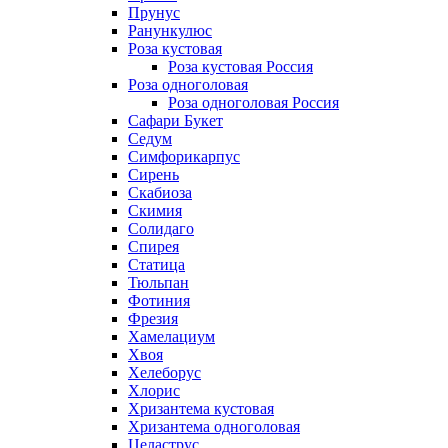
Прунус
Ранункулюс
Роза кустовая
Роза кустовая Россия
Роза одноголовая
Роза одноголовая Россия
Сафари Букет
Седум
Симфорикарпус
Сирень
Скабиоза
Скимия
Солидаго
Спирея
Статица
Тюльпан
Фотиния
Фрезия
Хамелациум
Хвоя
Хелеборус
Хлорис
Хризантема кустовая
Хризантема одноголовая
Целаструс