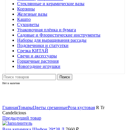
Стеклянные и керамические вазы
Корзины
Железные вазы
Кашпо
Сухоцветы
Упаковочная плёнка и бумага
Садовые и Флористические инструменты
Наборы для выращивания рассады
Подсвечники и статуэтки
Срезка КИТАЙ
Свечи и аксессуары
Горшечные растения
Новогодние игрушки
Поиск
Нет в наличии
Нажмите, чтобы увеличить
Главная
Товары
Цветы срезанные
Роза кустовая
R Tr
Candelicious
Предыдущий товар
Ваза керамика Шифон 29*38 Л
7660
₽