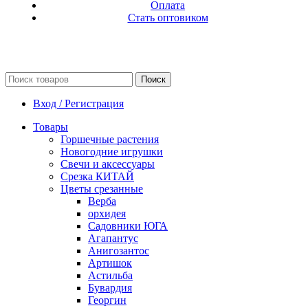
Оплата
Стать оптовиком
Поиск
Вход / Регистрация
Товары
Горшечные растения
Новогодние игрушки
Свечи и аксессуары
Срезка КИТАЙ
Цветы срезанные
Верба
орхидея
Садовники ЮГА
Агапантус
Анигозантос
Артишок
Астильба
Бувардия
Георгин