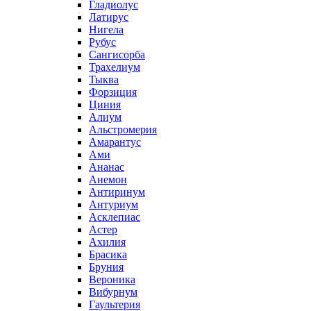
Гладиолус
Латирус
Нигела
Рубус
Сангисорба
Трахелиум
Тыква
Форзиция
Циния
Алиум
Альстромерия
Амарантус
Ами
Ананас
Анемон
Антиринум
Антуриум
Асклепиас
Астер
Ахилия
Брасика
Бруния
Вероника
Вибурнум
Гаультерия