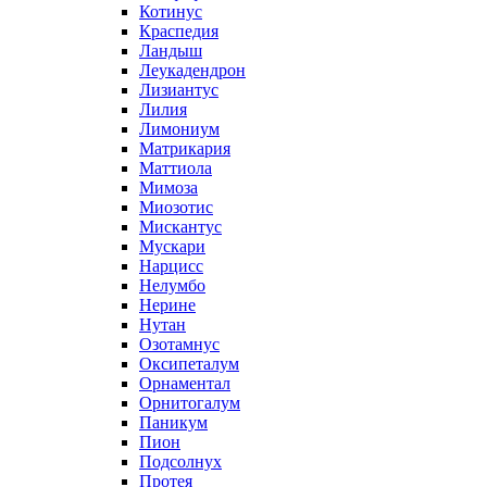
Котинус
Краспедия
Ландыш
Леукадендрон
Лизиантус
Лилия
Лимониум
Матрикария
Маттиола
Мимоза
Миозотис
Мискантус
Мускари
Нарцисс
Нелумбо
Нерине
Нутан
Озотамнус
Оксипеталум
Орнаментал
Орнитогалум
Паникум
Пион
Подсолнух
Протея