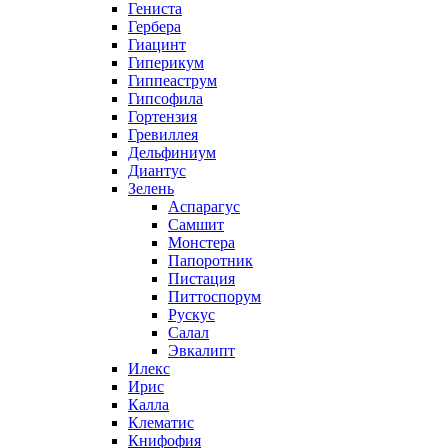
Гениста
Гербера
Гиацинт
Гиперикум
Гиппеаструм
Гипсофила
Гортензия
Гревиллея
Дельфиниум
Диантус
Зелень
Аспарагус
Самшит
Монстера
Папоротник
Пистация
Питтоспорум
Рускус
Салал
Эвкалипт
Илекс
Ирис
Калла
Клематис
Книфофия