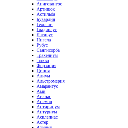
Анигозантос
Артишок
Астильба
Бувардия
Георгин
Гладиолус
Латирус
Нигела
Рубус
Сангисорба
Трахелиум
Тыква
Форзиция
Циния
Алиум
Альстромерия
Амарантус
Ами
Ананас
Анемон
Антиринум
Антуриум
Асклепиас
Астер
Ахилия