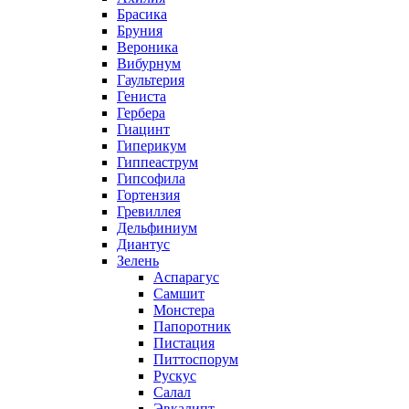
Брасика
Бруния
Вероника
Вибурнум
Гаультерия
Гениста
Гербера
Гиацинт
Гиперикум
Гиппеаструм
Гипсофила
Гортензия
Гревиллея
Дельфиниум
Диантус
Зелень
Аспарагус
Самшит
Монстера
Папоротник
Пистация
Питтоспорум
Рускус
Салал
Эвкалипт