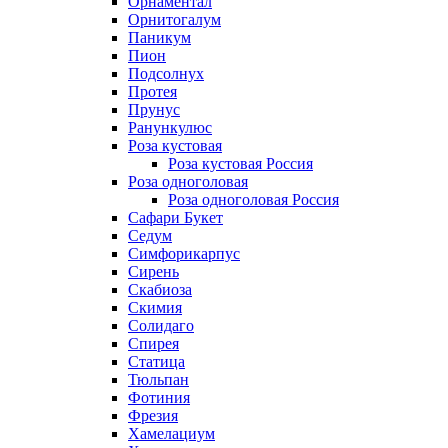
Орнаментал
Орнитогалум
Паникум
Пион
Подсолнух
Протея
Прунус
Ранункулюс
Роза кустовая
Роза кустовая Россия
Роза одноголовая
Роза одноголовая Россия
Сафари Букет
Седум
Симфорикарпус
Сирень
Скабиоза
Скимия
Солидаго
Спирея
Статица
Тюльпан
Фотиния
Фрезия
Хамелациум