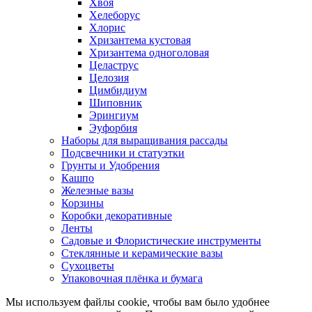
Хвоя
Хелеборус
Хлорис
Хризантема кустовая
Хризантема одноголовая
Целаструс
Целозия
Цимбидиум
Шиповник
Эрингиум
Эуфорбия
Наборы для выращивания рассады
Подсвечники и статуэтки
Грунты и Удобрения
Кашпо
Железные вазы
Корзины
Коробки декоративные
Ленты
Садовые и Флористические инструменты
Стеклянные и керамические вазы
Сухоцветы
Упаковочная плёнка и бумага
Мы используем файлы cookie, чтобы вам было удобнее