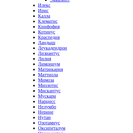
Илекс
Ирис
Калла
Клематис
Книфофия
Котинус
Краспедия
Ландыш
Леукадендрон
Лизиантус
Лилия
Лимониум
Матрикария
Маттиола
Мимоза
Миозотис
Мискантус
Мускари
Нарцисс
Нелумбо
Нерине
Нутан
Озотамнус
Оксипеталум