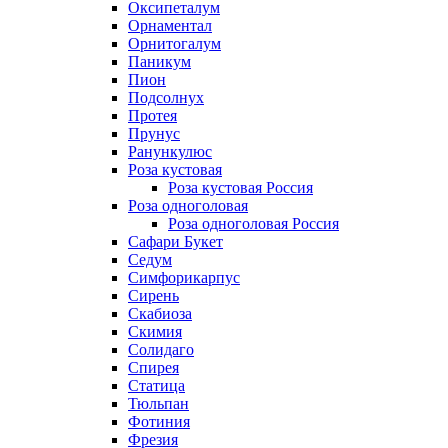
Оксипеталум
Орнаментал
Орнитогалум
Паникум
Пион
Подсолнух
Протея
Прунус
Ранункулюс
Роза кустовая
Роза кустовая Россия
Роза одноголовая
Роза одноголовая Россия
Сафари Букет
Седум
Симфорикарпус
Сирень
Скабиоза
Скимия
Солидаго
Спирея
Статица
Тюльпан
Фотиния
Фрезия