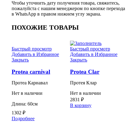
Чтобы уточнить дату получения товара, свяжитесь,
пожалуйста с нашим менеджером по кнопке перехода
в WhatsApp в правом нижнем углу экрана.
ПОХОЖИЕ ТОВАРЫ
Нет
Быстрый просмотр
Быстрый просмотр
Добавить в Избранное
Добавить в Избранное
Быс
Закрыть
Закрыть
Доб
Зак
Protea carnival
Protea Clar
Pro
Протеа Карнавал
Протея Клар
Про
Нет в наличии
Нет в наличии
Нет
2831
₽
Длина: 60см
В корзину
Дли
1302
₽
70с
Подробнее
682
Под