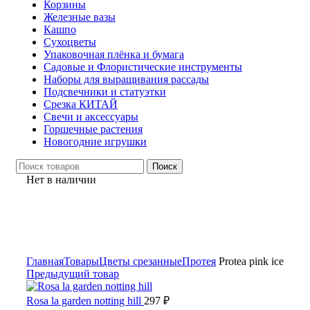
Корзины
Железные вазы
Кашпо
Сухоцветы
Упаковочная плёнка и бумага
Садовые и Флористические инструменты
Наборы для выращивания рассады
Подсвечники и статуэтки
Срезка КИТАЙ
Свечи и аксессуары
Горшечные растения
Новогодние игрушки
Поиск
Нет в наличии
Нажмите, чтобы увеличить
Главная
Товары
Цветы срезанные
Протея
Protea pink ice
Предыдущий товар
Rosa la garden notting hill
297
₽