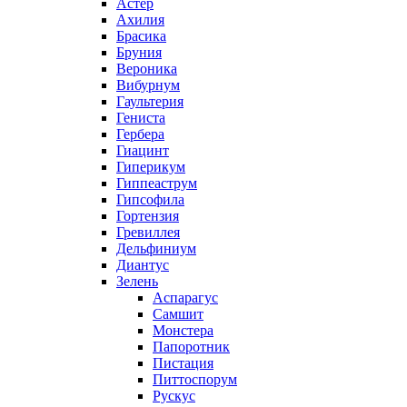
Астер
Ахилия
Брасика
Бруния
Вероника
Вибурнум
Гаультерия
Гениста
Гербера
Гиацинт
Гиперикум
Гиппеаструм
Гипсофила
Гортензия
Гревиллея
Дельфиниум
Диантус
Зелень
Аспарагус
Самшит
Монстера
Папоротник
Пистация
Питтоспорум
Рускус