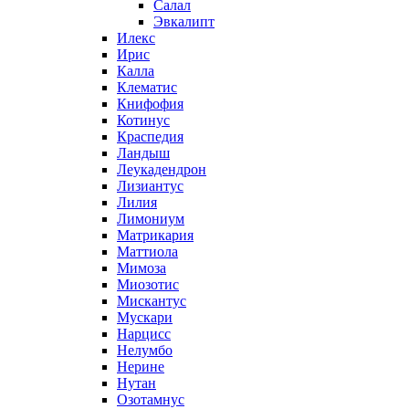
Салал
Эвкалипт
Илекс
Ирис
Калла
Клематис
Книфофия
Котинус
Краспедия
Ландыш
Леукадендрон
Лизиантус
Лилия
Лимониум
Матрикария
Маттиола
Мимоза
Миозотис
Мискантус
Мускари
Нарцисс
Нелумбо
Нерине
Нутан
Озотамнус