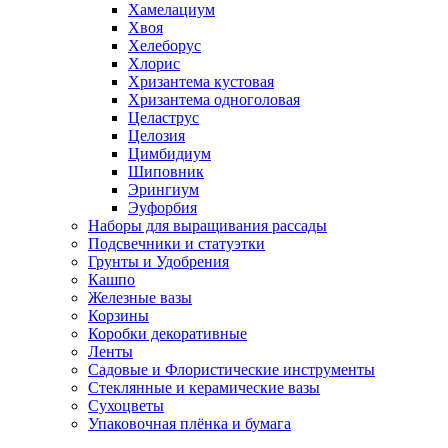
Хамелациум
Хвоя
Хелеборус
Хлорис
Хризантема кустовая
Хризантема одноголовая
Целаструс
Целозия
Цимбидиум
Шиповник
Эрингиум
Эуфорбия
Наборы для выращивания рассады
Подсвечники и статуэтки
Грунты и Удобрения
Кашпо
Железные вазы
Корзины
Коробки декоративные
Ленты
Садовые и Флористические инструменты
Стеклянные и керамические вазы
Сухоцветы
Упаковочная плёнка и бумага