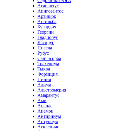
Садовники ЮГА
Агапантус
Анигозантос
Артишок
Астильба
Бувардия
Георгин
Гладиолус
Латирус
Нигела
Рубус
Сангисорба
Трахелиум
Тыква
Форзиция
Циния
Алиум
Альстромерия
Амарантус
Ами
Ананас
Анемон
Антиринум
Антуриум
Асклепиас