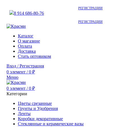
АКТУАЛЬНУЮ СТОИМОСТЬ ДЛЯ ОПТОВЫХ / РОЗНИЧНЫХ
КЛИЕНТОВ СМОТРИТЕ НА САЙТЕ ПОСЛЕ
РЕГИСТРАЦИИ
8 914 686-80-76
АКТУАЛЬНУЮ СТОИМОСТЬ ДЛЯ ОПТОВЫХ / РОЗНИЧНЫХ
КЛИЕНТОВ СМОТРИТЕ НА САЙТЕ ПОСЛЕ
РЕГИСТРАЦИИ
Каталог
О магазине
Оплата
Доставка
Стать оптовиком
Вход / Регистрация
0
элемент
/
0
₽
Меню
0
элемент
/
0
₽
Категории
Цветы срезанные
Грунты и Удобрения
Ленты
Коробки декоративные
Стеклянные и керамические вазы