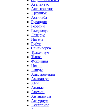
Агапантус
Анигозантос
Артишок
Астильба
Бувардия
Георгин
Гладиолус
Латирус
Нигела
Рубус
Сангисорба
Трахелиум
Тыква
Форзиция
Циния
Алиум
Альстромерия
Амарантус
Ами
Ананас
Анемон
Антиринум
Антуриум
Асклепиас