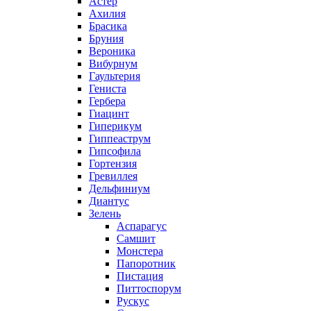
Астер
Ахилия
Брасика
Бруния
Вероника
Вибурнум
Гаультерия
Гениста
Гербера
Гиацинт
Гиперикум
Гиппеаструм
Гипсофила
Гортензия
Гревиллея
Дельфиниум
Диантус
Зелень
Аспарагус
Самшит
Монстера
Папоротник
Пистация
Питтоспорум
Рускус