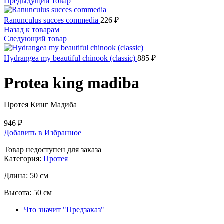
Предыдущий товар
Ranunculus succes commedia
226
₽
Назад к товарам
Следующий товар
Hydrangea my beautiful chinook (classic)
885
₽
Protea king madiba
Протея Кинг Мадиба
946
₽
Добавить в Избранное
Товар недоступен для заказа
Категория:
Протея
Длина:
50 см
Высота:
50 см
Что значит "Предзаказ"