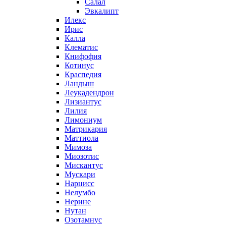
Салал
Эвкалипт
Илекс
Ирис
Калла
Клематис
Книфофия
Котинус
Краспедия
Ландыш
Леукадендрон
Лизиантус
Лилия
Лимониум
Матрикария
Маттиола
Мимоза
Миозотис
Мискантус
Мускари
Нарцисс
Нелумбо
Нерине
Нутан
Озотамнус