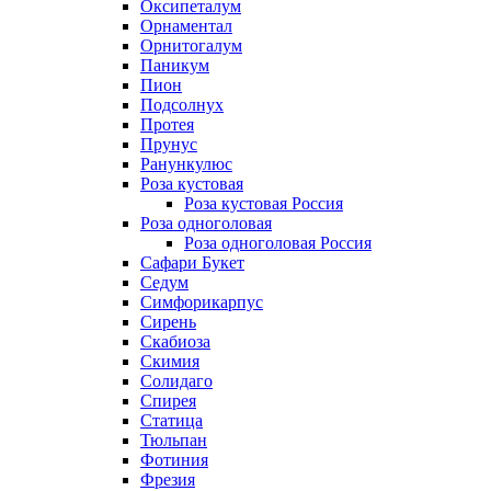
Оксипеталум
Орнаментал
Орнитогалум
Паникум
Пион
Подсолнух
Протея
Прунус
Ранункулюс
Роза кустовая
Роза кустовая Россия
Роза одноголовая
Роза одноголовая Россия
Сафари Букет
Седум
Симфорикарпус
Сирень
Скабиоза
Скимия
Солидаго
Спирея
Статица
Тюльпан
Фотиния
Фрезия