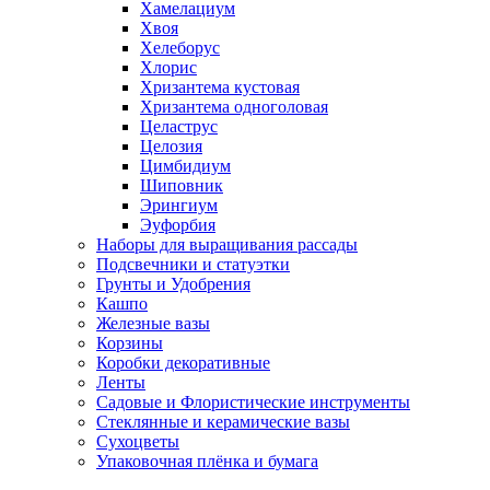
Хамелациум
Хвоя
Хелеборус
Хлорис
Хризантема кустовая
Хризантема одноголовая
Целаструс
Целозия
Цимбидиум
Шиповник
Эрингиум
Эуфорбия
Наборы для выращивания рассады
Подсвечники и статуэтки
Грунты и Удобрения
Кашпо
Железные вазы
Корзины
Коробки декоративные
Ленты
Садовые и Флористические инструменты
Стеклянные и керамические вазы
Сухоцветы
Упаковочная плёнка и бумага