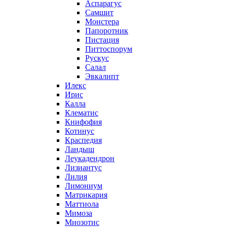
Аспарагус
Самшит
Монстера
Папоротник
Пистация
Питтоспорум
Рускус
Салал
Эвкалипт
Илекс
Ирис
Калла
Клематис
Книфофия
Котинус
Краспедия
Ландыш
Леукадендрон
Лизиантус
Лилия
Лимониум
Матрикария
Маттиола
Мимоза
Миозотис