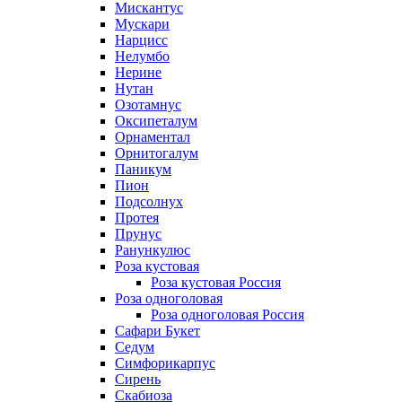
Мискантус
Мускари
Нарцисс
Нелумбо
Нерине
Нутан
Озотамнус
Оксипеталум
Орнаментал
Орнитогалум
Паникум
Пион
Подсолнух
Протея
Прунус
Ранункулюс
Роза кустовая
Роза кустовая Россия
Роза одноголовая
Роза одноголовая Россия
Сафари Букет
Седум
Симфорикарпус
Сирень
Скабиоза