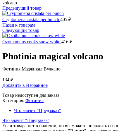
volcano
Предыдущий товар
Cryptomeria cristata per bunch
405
₽
Назад к товарам
Следующий товар
Ozothamnus cooks snow white
416
₽
Photinia magical volcano
Фотиния Мэджикал Вулкано
134
₽
Добавить в Избранное
Товар недоступен для заказа
Категория:
Фотиния
Что значит "Предзаказ"
Что значит "Предзаказ"
Если товара нет в наличии, но вы можете положить его в
корзину, заказ находится в пути. "В пути" - это значит, что