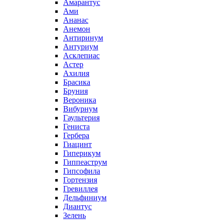
Амарантус
Ами
Ананас
Анемон
Антиринум
Антуриум
Асклепиас
Астер
Ахилия
Брасика
Бруния
Вероника
Вибурнум
Гаультерия
Гениста
Гербера
Гиацинт
Гиперикум
Гиппеаструм
Гипсофила
Гортензия
Гревиллея
Дельфиниум
Диантус
Зелень