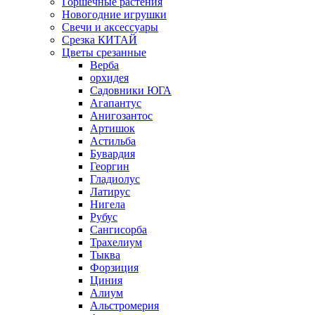
Горшечные растения
Новогодние игрушки
Свечи и аксессуары
Срезка КИТАЙ
Цветы срезанные
Верба
орхидея
Садовники ЮГА
Агапантус
Анигозантос
Артишок
Астильба
Бувардия
Георгин
Гладиолус
Латирус
Нигела
Рубус
Сангисорба
Трахелиум
Тыква
Форзиция
Циния
Алиум
Альстромерия