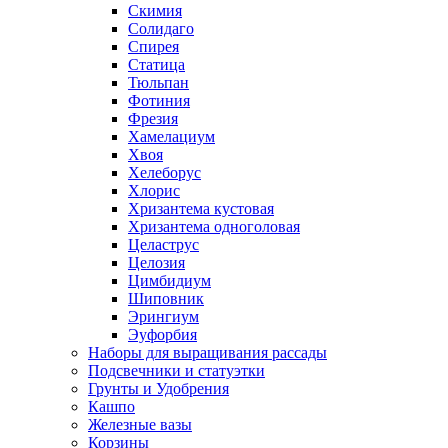
Скимия
Солидаго
Спирея
Статица
Тюльпан
Фотиния
Фрезия
Хамелациум
Хвоя
Хелеборус
Хлорис
Хризантема кустовая
Хризантема одноголовая
Целаструс
Целозия
Цимбидиум
Шиповник
Эрингиум
Эуфорбия
Наборы для выращивания рассады
Подсвечники и статуэтки
Грунты и Удобрения
Кашпо
Железные вазы
Корзины