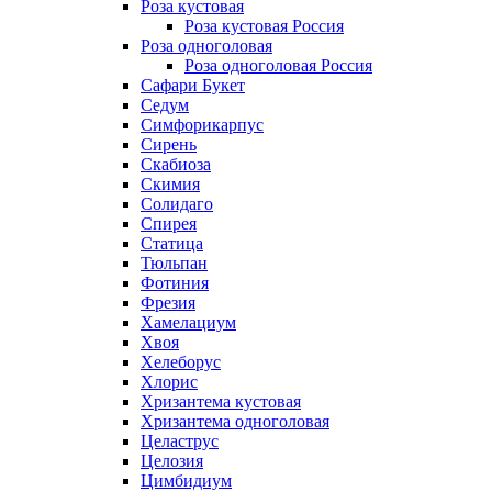
Роза кустовая
Роза кустовая Россия
Роза одноголовая
Роза одноголовая Россия
Сафари Букет
Седум
Симфорикарпус
Сирень
Скабиоза
Скимия
Солидаго
Спирея
Статица
Тюльпан
Фотиния
Фрезия
Хамелациум
Хвоя
Хелеборус
Хлорис
Хризантема кустовая
Хризантема одноголовая
Целаструс
Целозия
Цимбидиум