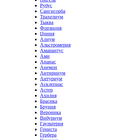
Рубус
Сангисорба
Трахелиум
Тыква
Форзиция
Циния
Алиум
Альстромерия
Амарантус
Ами
Ананас
Анемон
Антиринум
Антуриум
Асклепиас
Астер
Ахилия
Брасика
Бруния
Вероника
Вибурнум
Гаультерия
Гениста
Гербера