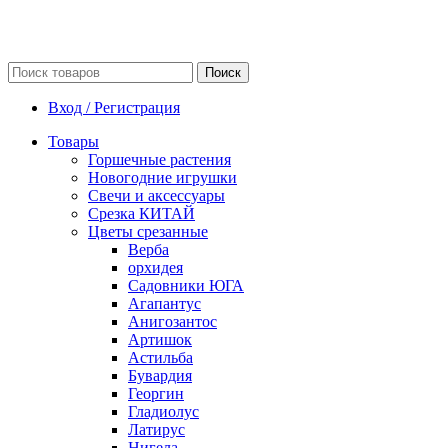
Поиск
Вход / Регистрация
Товары
Горшечные растения
Новогодние игрушки
Свечи и аксессуары
Срезка КИТАЙ
Цветы срезанные
Верба
орхидея
Садовники ЮГА
Агапантус
Анигозантос
Артишок
Астильба
Бувардия
Георгин
Гладиолус
Латирус
Нигела