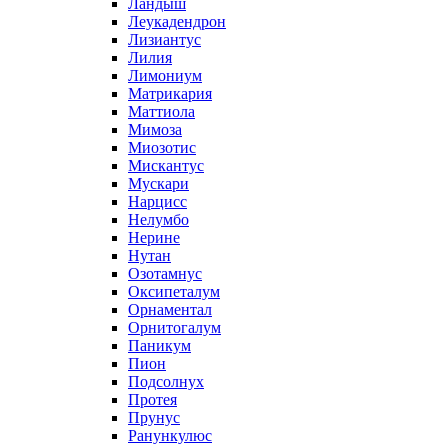
Ландыш
Леукадендрон
Лизиантус
Лилия
Лимониум
Матрикария
Маттиола
Мимоза
Миозотис
Мискантус
Мускари
Нарцисс
Нелумбо
Нерине
Нутан
Озотамнус
Оксипеталум
Орнаментал
Орнитогалум
Паникум
Пион
Подсолнух
Протея
Прунус
Ранункулюс