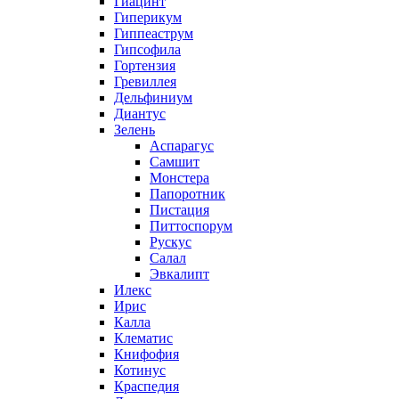
Гиацинт
Гиперикум
Гиппеаструм
Гипсофила
Гортензия
Гревиллея
Дельфиниум
Диантус
Зелень
Аспарагус
Самшит
Монстера
Папоротник
Пистация
Питтоспорум
Рускус
Салал
Эвкалипт
Илекс
Ирис
Калла
Клематис
Книфофия
Котинус
Краспедия