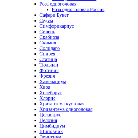
Роза одноголовая
Роза одноголовая Россия
Сафари Букет
Седум
Симфорикарпус
Сирень
Скабиоза
Скимия
Солидаго
Спирея
Статица
Тюльпан
Фотиния
Фрезия
Хамелациум
Хвоя
Хелеборус
Хлорис
Хризантема кустовая
Хризантема одноголовая
Целаструс
Целозия
Цимбидиум
Шиповник
Эрингиум