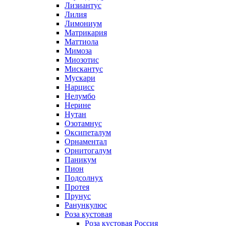
Лизиантус
Лилия
Лимониум
Матрикария
Маттиола
Мимоза
Миозотис
Мискантус
Мускари
Нарцисс
Нелумбо
Нерине
Нутан
Озотамнус
Оксипеталум
Орнаментал
Орнитогалум
Паникум
Пион
Подсолнух
Протея
Прунус
Ранункулюс
Роза кустовая
Роза кустовая Россия