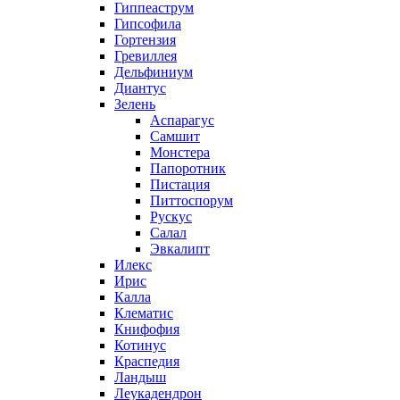
Гиппеаструм
Гипсофила
Гортензия
Гревиллея
Дельфиниум
Диантус
Зелень
Аспарагус
Самшит
Монстера
Папоротник
Пистация
Питтоспорум
Рускус
Салал
Эвкалипт
Илекс
Ирис
Калла
Клематис
Книфофия
Котинус
Краспедия
Ландыш
Леукадендрон