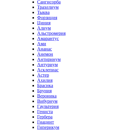
Сангисорба
Трахелиум
Тыква
Форзиция
Циния
Алиум
Альстромерия
Амарантус
Ами
Ананас
Анемон
Антиринум
Антуриум
Асклепиас
Астер
Ахилия
Брасика
Бруния
Вероника
Вибурнум
Гаультерия
Гениста
Гербера
Гиацинт
Гиперикум