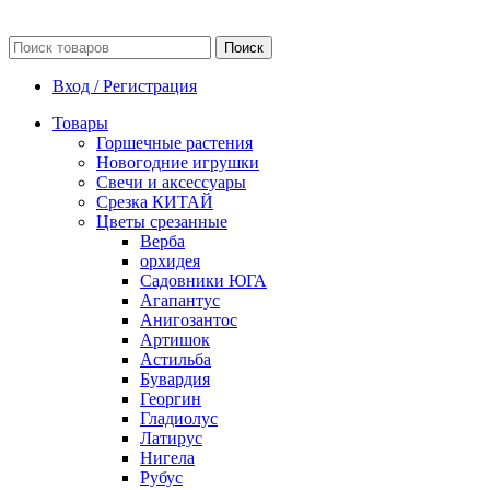
Поиск
Вход / Регистрация
Товары
Горшечные растения
Новогодние игрушки
Свечи и аксессуары
Срезка КИТАЙ
Цветы срезанные
Верба
орхидея
Садовники ЮГА
Агапантус
Анигозантос
Артишок
Астильба
Бувардия
Георгин
Гладиолус
Латирус
Нигела
Рубус