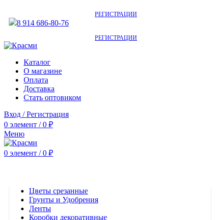
АКТУАЛЬНУЮ СТОИМОСТЬ ДЛЯ ОПТОВЫХ / РОЗНИЧНЫХ КЛИЕНТОВ
СМОТРИТЕ НА САЙТЕ ПОСЛЕ
РЕГИСТРАЦИИ
8 914 686-80-76
АКТУАЛЬНУЮ СТОИМОСТЬ ДЛЯ ОПТОВЫХ / РОЗНИЧНЫХ КЛИЕНТОВ
СМОТРИТЕ НА САЙТЕ ПОСЛЕ
РЕГИСТРАЦИИ
Каталог
О магазине
Оплата
Доставка
Стать оптовиком
Вход / Регистрация
0
элемент
/
0
₽
Меню
0
элемент
/
0
₽
Категории
Цветы срезанные
Грунты и Удобрения
Ленты
Коробки декоративные