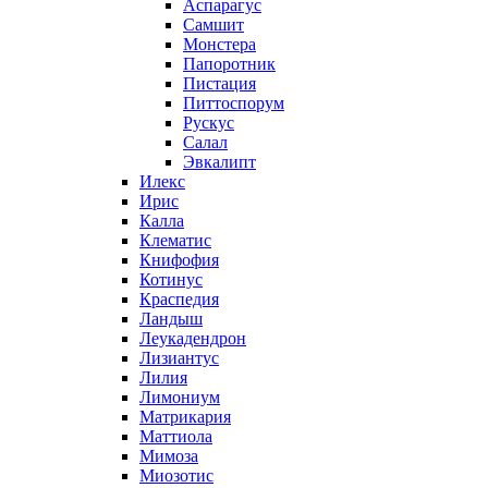
Аспарагус
Самшит
Монстера
Папоротник
Пистация
Питтоспорум
Рускус
Салал
Эвкалипт
Илекс
Ирис
Калла
Клематис
Книфофия
Котинус
Краспедия
Ландыш
Леукадендрон
Лизиантус
Лилия
Лимониум
Матрикария
Маттиола
Мимоза
Миозотис