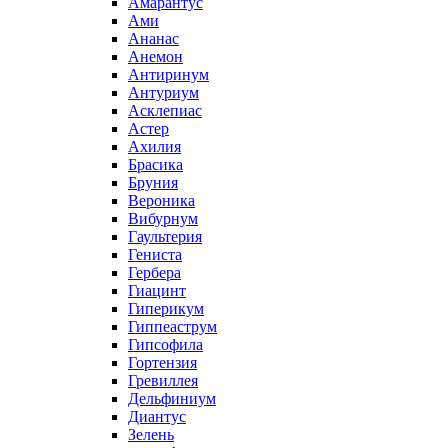
Амарантус
Ами
Ананас
Анемон
Антиринум
Антуриум
Асклепиас
Астер
Ахилия
Брасика
Бруния
Вероника
Вибурнум
Гаультерия
Гениста
Гербера
Гиацинт
Гиперикум
Гиппеаструм
Гипсофила
Гортензия
Гревиллея
Дельфиниум
Диантус
Зелень