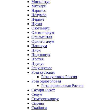
Мискантус
Мускари
Нарцисс
Нелумбо
Нерине
Нутан
Озотамнус
Оксипеталум
Орнаментал
Орнитогалум
Паникум
Пион
Подсолнух
Протея
Прунус
Ранункулюс
Роза кустовая
Роза кустовая Россия
Роза одноголовая
Роза одноголовая Россия
Сафари Букет
Седум
Симфорикарпус
Сирень
Скабиоза