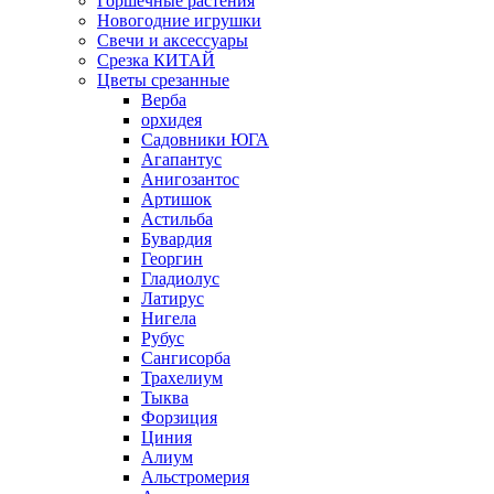
Горшечные растения
Новогодние игрушки
Свечи и аксессуары
Срезка КИТАЙ
Цветы срезанные
Верба
орхидея
Садовники ЮГА
Агапантус
Анигозантос
Артишок
Астильба
Бувардия
Георгин
Гладиолус
Латирус
Нигела
Рубус
Сангисорба
Трахелиум
Тыква
Форзиция
Циния
Алиум
Альстромерия