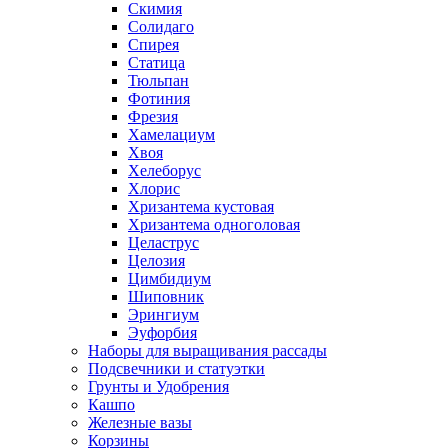
Скимия
Солидаго
Спирея
Статица
Тюльпан
Фотиния
Фрезия
Хамелациум
Хвоя
Хелеборус
Хлорис
Хризантема кустовая
Хризантема одноголовая
Целаструс
Целозия
Цимбидиум
Шиповник
Эрингиум
Эуфорбия
Наборы для выращивания рассады
Подсвечники и статуэтки
Грунты и Удобрения
Кашпо
Железные вазы
Корзины