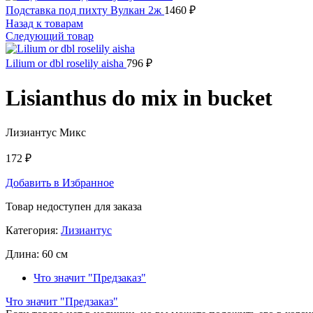
Подставка под пихту Вулкан 2ж
1460
₽
Назад к товарам
Следующий товар
Lilium or dbl roselily aisha
796
₽
Lisianthus do mix in bucket
Лизиантус Микс
172
₽
Добавить в Избранное
Товар недоступен для заказа
Категория:
Лизиантус
Длина:
60 см
Что значит "Предзаказ"
Что значит "Предзаказ"