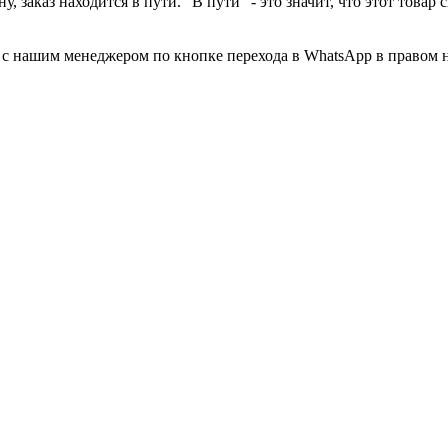
у, заказ находится в пути. "В пути" - это значит, что этот това
а с нашим менеджером по кнопке перехода в WhatsApp в правом 