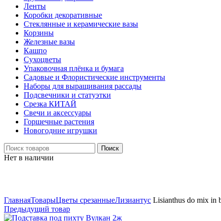
Ленты
Коробки декоративные
Стеклянные и керамические вазы
Корзины
Железные вазы
Кашпо
Сухоцветы
Упаковочная плёнка и бумага
Садовые и Флористические инструменты
Наборы для выращивания рассады
Подсвечники и статуэтки
Срезка КИТАЙ
Свечи и аксессуары
Горшечные растения
Новогодние игрушки
Поиск
Нет в наличии
Нажмите, чтобы увеличить
Главная
Товары
Цветы срезанные
Лизиантус
Lisianthus do mix in 
Предыдущий товар