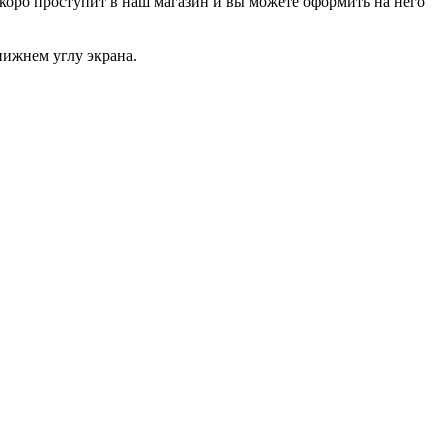
р скоро проступит в наш магазин и вы можете оформить на него
нижнем углу экрана.