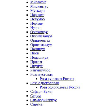
Миозотис
Мискантус
Мускари
Нарцисс
Нелумбо
Нерине
Нутан
Озотамнус
Оксипеталум
Орнаментал
Орнитогалум
Паникум
Пион
Подсолнух
Протея
Прунус
Ранункулюс
Роза кустовая
Роза кустовая Россия
Роза одноголовая
Роза одноголовая Россия
Сафари Букет
Седум
Симфорикарпус
Сирень