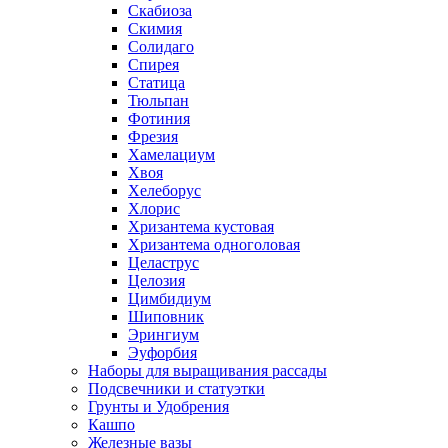
Скабиоза
Скимия
Солидаго
Спирея
Статица
Тюльпан
Фотиния
Фрезия
Хамелациум
Хвоя
Хелеборус
Хлорис
Хризантема кустовая
Хризантема одноголовая
Целаструс
Целозия
Цимбидиум
Шиповник
Эрингиум
Эуфорбия
Наборы для выращивания рассады
Подсвечники и статуэтки
Грунты и Удобрения
Кашпо
Железные вазы