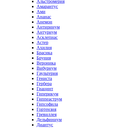
Альстромерия
Амарантус
Ами
Ананас
Анемон
Антиринум
Антуриум
Асклепиас
Астер
Ахилия
Брасика
Бруния
Вероника
Вибурнум
Гаультерия
Гениста
Гербера
Гиацинт
Гиперикум
Гиппеаструм
Гипсофила
Гортензия
Гревиллея
Дельфиниум
Диантус