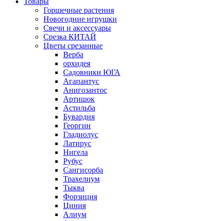
Товары
Горшечные растения
Новогодние игрушки
Свечи и аксессуары
Срезка КИТАЙ
Цветы срезанные
Верба
орхидея
Садовники ЮГА
Агапантус
Анигозантос
Артишок
Астильба
Бувардия
Георгин
Гладиолус
Латирус
Нигела
Рубус
Сангисорба
Трахелиум
Тыква
Форзиция
Циния
Алиум