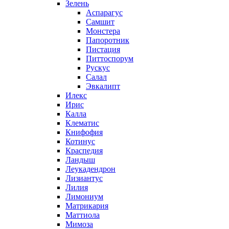
Зелень
Аспарагус
Самшит
Монстера
Папоротник
Пистация
Питтоспорум
Рускус
Салал
Эвкалипт
Илекс
Ирис
Калла
Клематис
Книфофия
Котинус
Краспедия
Ландыш
Леукадендрон
Лизиантус
Лилия
Лимониум
Матрикария
Маттиола
Мимоза