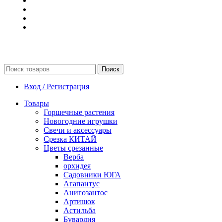
Поиск
Вход / Регистрация
Товары
Горшечные растения
Новогодние игрушки
Свечи и аксессуары
Срезка КИТАЙ
Цветы срезанные
Верба
орхидея
Садовники ЮГА
Агапантус
Анигозантос
Артишок
Астильба
Бувардия