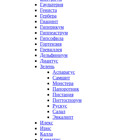
Гаультерия
Гениста
Гербера
Гиацинт
Гиперикум
Гиппеаструм
Гипсофила
Гортензия
Гревиллея
Дельфиниум
Диантус
Зелень
Аспарагус
Самшит
Монстера
Папоротник
Пистация
Питтоспорум
Рускус
Салал
Эвкалипт
Илекс
Ирис
Калла
Клематис