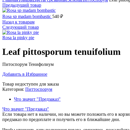
Предыдущий товар
Rosa sp madam bombastic
540
₽
Назад к товарам
Следующий товар
Rosa la pinky pie
Leaf pittosporum tenuifolium
Питоспорум Тенифолиум
Добавить в Избранное
Товар недоступен для заказа
Категория:
Питтоспорум
Что значит "Предзаказ"
Что значит "Предзаказ"
Если товара нет в наличии, но вы можете положить его в корзин
предзаказ по предоплате и получить его в ближайшие дни.
Чтобы уточнить дату получения товара, свяжитесь, пожалуйст