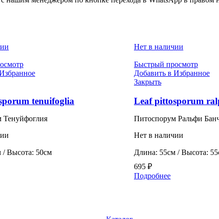
чии
Нет в наличии
осмотр
Быстрый просмотр
 Избранное
Добавить в Избранное
Закрыть
osporum tenuifoglia
Leaf pittosporum ra
 Тенуйфоглия
Питоспорум Ральфи Бан
чии
Нет в наличии
 / Высота: 50см
Длина: 55см / Высота: 5
695
₽
Подробнее