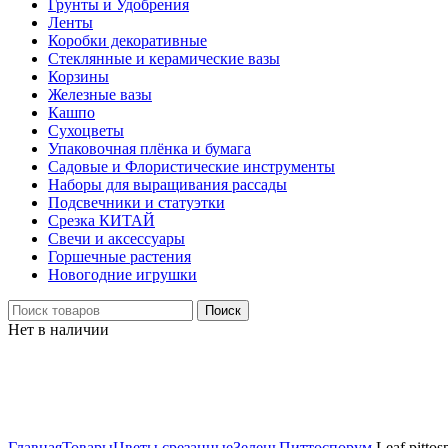
Грунты и Удобрения
Ленты
Коробки декоративные
Стеклянные и керамические вазы
Корзины
Железные вазы
Кашпо
Сухоцветы
Упаковочная плёнка и бумага
Садовые и Флористические инструменты
Наборы для выращивания рассады
Подсвечники и статуэтки
Срезка КИТАЙ
Свечи и аксессуары
Горшечные растения
Новогодние игрушки
Поиск
Нет в наличии
Нажмите, чтобы увеличить
Главная
Товары
Цветы срезанные
Зелень
Питтоспорум
Leaf pittos