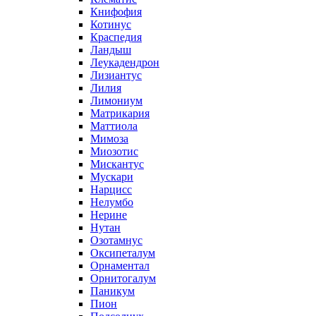
Книфофия
Котинус
Краспедия
Ландыш
Леукадендрон
Лизиантус
Лилия
Лимониум
Матрикария
Маттиола
Мимоза
Миозотис
Мискантус
Мускари
Нарцисс
Нелумбо
Нерине
Нутан
Озотамнус
Оксипеталум
Орнаментал
Орнитогалум
Паникум
Пион