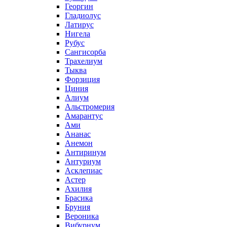
Георгин
Гладиолус
Латирус
Нигела
Рубус
Сангисорба
Трахелиум
Тыква
Форзиция
Циния
Алиум
Альстромерия
Амарантус
Ами
Ананас
Анемон
Антиринум
Антуриум
Асклепиас
Астер
Ахилия
Брасика
Бруния
Вероника
Вибурнум