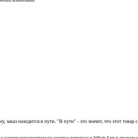
у, заказ находится в пути. "В пути" - это значит, что этот това
а с нашим менеджером по кнопке перехода в WhatsApp в правом 