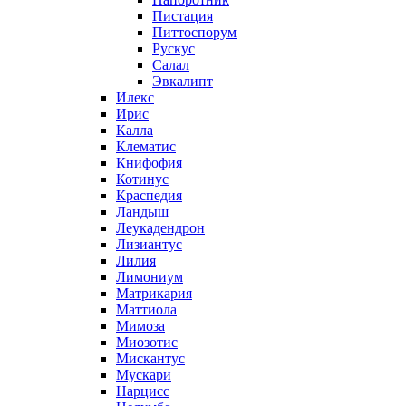
Пистация
Питтоспорум
Рускус
Салал
Эвкалипт
Илекс
Ирис
Калла
Клематис
Книфофия
Котинус
Краспедия
Ландыш
Леукадендрон
Лизиантус
Лилия
Лимониум
Матрикария
Маттиола
Мимоза
Миозотис
Мискантус
Мускари
Нарцисс