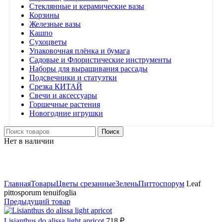
Стеклянные и керамические вазы
Корзины
Железные вазы
Кашпо
Сухоцветы
Упаковочная плёнка и бумага
Садовые и Флористические инструменты
Наборы для выращивания рассады
Подсвечники и статуэтки
Срезка КИТАЙ
Свечи и аксессуары
Горшечные растения
Новогодние игрушки
Поиск
Нет в наличии
Нажмите, чтобы увеличить
Главная
Товары
Цветы срезанные
Зелень
Питтоспорум
Leaf
pittosporum tenuifoglia
Предыдущий товар
Lisianthus do alissa light apricot
718
₽