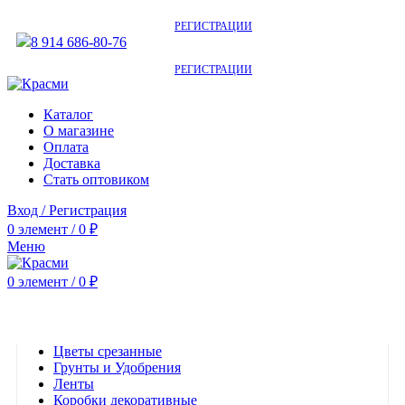
АКТУАЛЬНУЮ СТОИМОСТЬ ДЛЯ ОПТОВЫХ / РОЗНИЧНЫХ КЛИЕНТОВ
СМОТРИТЕ НА САЙТЕ ПОСЛЕ
РЕГИСТРАЦИИ
8 914 686-80-76
АКТУАЛЬНУЮ СТОИМОСТЬ ДЛЯ ОПТОВЫХ / РОЗНИЧНЫХ КЛИЕНТОВ
СМОТРИТЕ НА САЙТЕ ПОСЛЕ
РЕГИСТРАЦИИ
Каталог
О магазине
Оплата
Доставка
Стать оптовиком
Вход / Регистрация
0
элемент
/
0
₽
Меню
0
элемент
/
0
₽
Категории
Цветы срезанные
Грунты и Удобрения
Ленты
Коробки декоративные