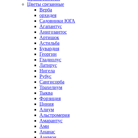
Цветы срезанные
Верба
орхидея
Садовники ЮГА
Агапантус
Анигозантос
Артишок
Астильба
Бувардия
Георгин
Гладиолус
Латирус
Нигела
Рубус
Сангисорба
Трахелиум
Тыква
Форзиция
Циния
Алиум
Альстромерия
Амарантус
Ами
Ананас
Анемон