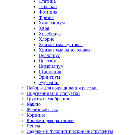
Статица
Тюльпан
Фотиния
Фрезия
Хамелациум
Хвоя
Хелеборус
Хлорис
Хризантема кустовая
Хризантема одноголовая
Целаструс
Целозия
Цимбидиум
Шиповник
Эрингиум
Эуфорбия
Наборы для выращивания рассады
Подсвечники и статуэтки
Грунты и Удобрения
Кашпо
Железные вазы
Корзины
Коробки декоративные
Ленты
Садовые и Флористические инструменты