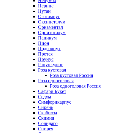
Нелумбо
Нерине
Нутан
Озотамнус
Оксипеталум
Орнаментал
Орнитогалум
Паникум
Пион
Подсолнух
Протея
Прунус
Ранункулюс
Роза кустовая
Роза кустовая Россия
Роза одноголовая
Роза одноголовая Россия
Сафари Букет
Седум
Симфорикарпус
Сирень
Скабиоза
Скимия
Солидаго
Спирея