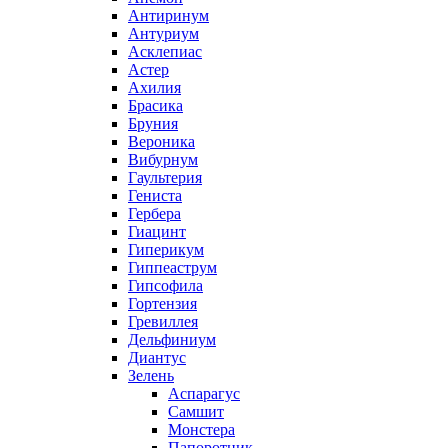
Антиринум
Антуриум
Асклепиас
Астер
Ахилия
Брасика
Бруния
Вероника
Вибурнум
Гаультерия
Гениста
Гербера
Гиацинт
Гиперикум
Гиппеаструм
Гипсофила
Гортензия
Гревиллея
Дельфиниум
Диантус
Зелень
Аспарагус
Самшит
Монстера
Папоротник