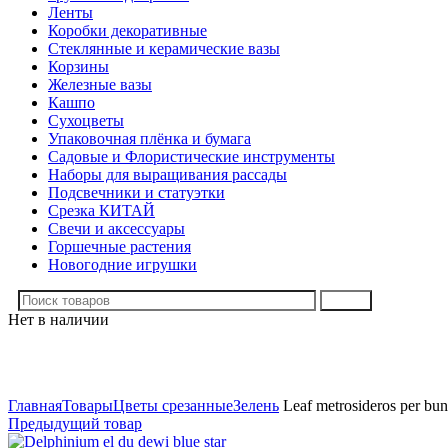
Ленты
Коробки декоративные
Стеклянные и керамические вазы
Корзины
Железные вазы
Кашпо
Сухоцветы
Упаковочная плёнка и бумага
Садовые и Флористические инструменты
Наборы для выращивания рассады
Подсвечники и статуэтки
Срезка КИТАЙ
Свечи и аксессуары
Горшечные растения
Новогодние игрушки
Поиск
Нет в наличии
Нажмите, чтобы увеличить
Главная
Товары
Цветы срезанные
Зелень
Leaf metrosideros per bu
Предыдущий товар