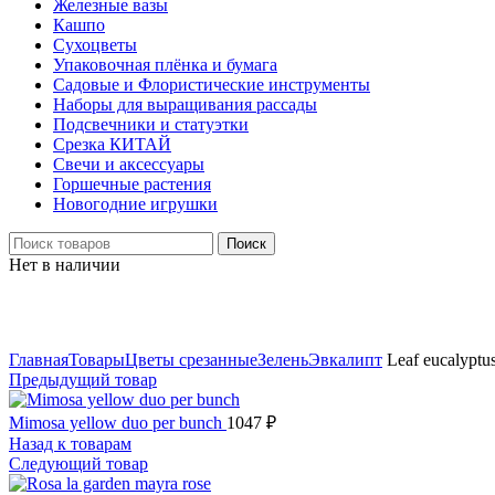
Железные вазы
Кашпо
Сухоцветы
Упаковочная плёнка и бумага
Садовые и Флористические инструменты
Наборы для выращивания рассады
Подсвечники и статуэтки
Срезка КИТАЙ
Свечи и аксессуары
Горшечные растения
Новогодние игрушки
Поиск
Нет в наличии
Нажмите, чтобы увеличить
Главная
Товары
Цветы срезанные
Зелень
Эвкалипт
Leaf eucalyptu
Предыдущий товар
Mimosa yellow duo per bunch
1047
₽
Назад к товарам
Следующий товар