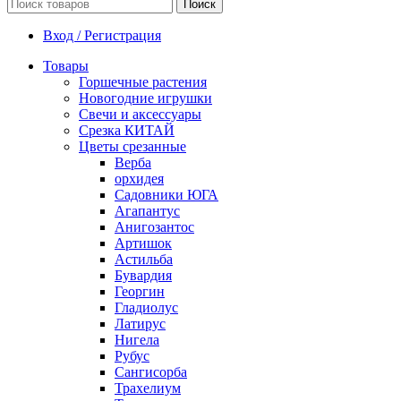
Поиск
Вход / Регистрация
Товары
Горшечные растения
Новогодние игрушки
Свечи и аксессуары
Срезка КИТАЙ
Цветы срезанные
Верба
орхидея
Садовники ЮГА
Агапантус
Анигозантос
Артишок
Астильба
Бувардия
Георгин
Гладиолус
Латирус
Нигела
Рубус
Сангисорба
Трахелиум