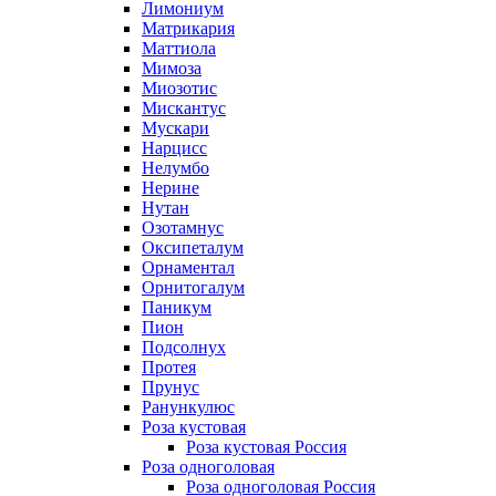
Лимониум
Матрикария
Маттиола
Мимоза
Миозотис
Мискантус
Мускари
Нарцисс
Нелумбо
Нерине
Нутан
Озотамнус
Оксипеталум
Орнаментал
Орнитогалум
Паникум
Пион
Подсолнух
Протея
Прунус
Ранункулюс
Роза кустовая
Роза кустовая Россия
Роза одноголовая
Роза одноголовая Россия