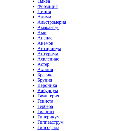
Тыква
Форзиция
Циния
Алиум
Альстромерия
Амарантус
Ами
Ананас
Анемон
Антиринум
Антуриум
Асклепиас
Астер
Ахилия
Брасика
Бруния
Вероника
Вибурнум
Гаультерия
Гениста
Гербера
Гиацинт
Гиперикум
Гиппеаструм
Гипсофила