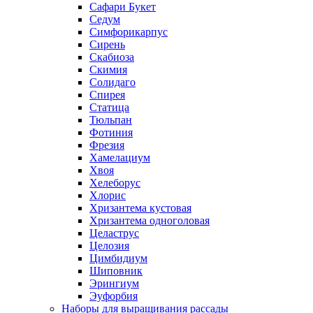
Сафари Букет
Седум
Симфорикарпус
Сирень
Скабиоза
Скимия
Солидаго
Спирея
Статица
Тюльпан
Фотиния
Фрезия
Хамелациум
Хвоя
Хелеборус
Хлорис
Хризантема кустовая
Хризантема одноголовая
Целаструс
Целозия
Цимбидиум
Шиповник
Эрингиум
Эуфорбия
Наборы для выращивания рассады