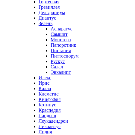
Гортензия
Гревиллея
Дельфиниум
Диантус
Зелень
Аспарагус
Самшит
Монстера
Папоротник
Пистация
Питтоспорум
Рускус
Салал
Эвкалипт
Илекс
Ирис
Калла
Клематис
Книфофия
Котинус
Краспедия
Ландыш
Леукадендрон
Лизиантус
Лилия