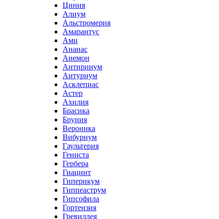
Циния
Алиум
Альстромерия
Амарантус
Ами
Ананас
Анемон
Антиринум
Антуриум
Асклепиас
Астер
Ахилия
Брасика
Бруния
Вероника
Вибурнум
Гаультерия
Гениста
Гербера
Гиацинт
Гиперикум
Гиппеаструм
Гипсофила
Гортензия
Гревиллея