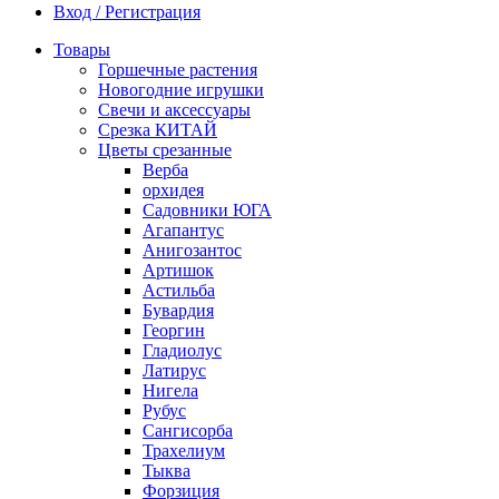
Вход / Регистрация
Товары
Горшечные растения
Новогодние игрушки
Свечи и аксессуары
Срезка КИТАЙ
Цветы срезанные
Верба
орхидея
Садовники ЮГА
Агапантус
Анигозантос
Артишок
Астильба
Бувардия
Георгин
Гладиолус
Латирус
Нигела
Рубус
Сангисорба
Трахелиум
Тыква
Форзиция