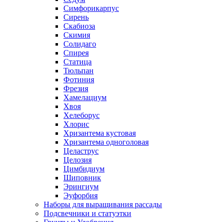
Симфорикарпус
Сирень
Скабиоза
Скимия
Солидаго
Спирея
Статица
Тюльпан
Фотиния
Фрезия
Хамелациум
Хвоя
Хелеборус
Хлорис
Хризантема кустовая
Хризантема одноголовая
Целаструс
Целозия
Цимбидиум
Шиповник
Эрингиум
Эуфорбия
Наборы для выращивания рассады
Подсвечники и статуэтки