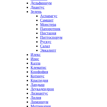
Дельфиниум
Диантус
Зелень
Аспарагус
Самшит
Монстера
Папоротник
Пистация
Питтоспорум
Рускус
Салал
Эвкалипт
Илекс
Ирис
Калла
Клематис
Книфофия
Котинус
Краспедия
Ландыш
Леукадендрон
Лизиантус
Лилия
Лимониум
Матрикария