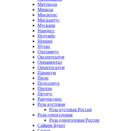
Маттиола
Мимоза
Миозотис
Мискантус
Мускари
Нарцисс
Нелумбо
Нерине
Нутан
Озотамнус
Оксипеталум
Орнаментал
Орнитогалум
Паникум
Пион
Подсолнух
Протея
Прунус
Ранункулюс
Роза кустовая
Роза кустовая Россия
Роза одноголовая
Роза одноголовая Россия
Сафари Букет
Седум