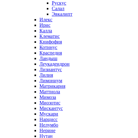
Рускус
Салал
Эвкалипт
Илекс
Ирис
Калла
Клематис
Книфофия
Котинус
Краспедия
Ландыш
Леукадендрон
Лизиантус
Лилия
Лимониум
Матрикария
Маттиола
Мимоза
Миозотис
Мискантус
Мускари
Нарцисс
Нелумбо
Нерине
Нутан