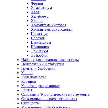
Фрезия
Хамелациум
Хвоя
Хелеборус
Хлорис
Хризантема кустовая
Хризантема одноголовая
Целаструс
Целозия
Цимбидиум
Шиповник
Эрингиум
Эуфорбия
Наборы для выращивания рассады
Подсвечники и статуэтки
Грунты и Удобрения
Кашпо
Железные вазы
Корзины
Коробки декоративные
Ленты
Садовые и Флористические инструменты
Стеклянные и керамические вазы
Сухоцветы
Упаковочная плёнка и бумага