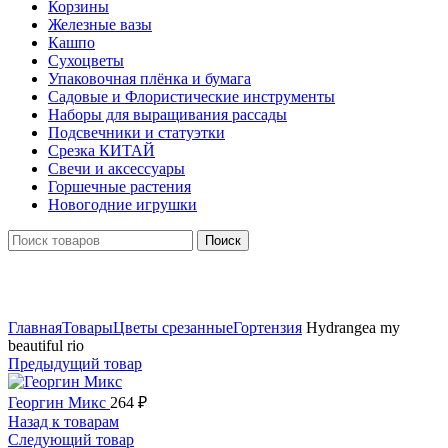
Корзины
Железные вазы
Кашпо
Сухоцветы
Упаковочная плёнка и бумага
Садовые и Флористические инструменты
Наборы для выращивания рассады
Подсвечники и статуэтки
Срезка КИТАЙ
Свечи и аксессуары
Горшечные растения
Новогодние игрушки
Поиск
Нажмите, чтобы увеличить
Главная
Товары
Цветы срезанные
Гортензия
Hydrangea my
beautiful rio
Предыдущий товар
Георгин Микс
264
₽
Назад к товарам
Следующий товар