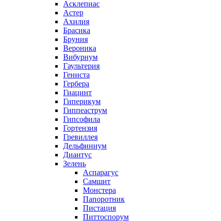
Асклепиас
Астер
Ахилия
Брасика
Бруния
Вероника
Вибурнум
Гаультерия
Гениста
Гербера
Гиацинт
Гиперикум
Гиппеаструм
Гипсофила
Гортензия
Гревиллея
Дельфиниум
Диантус
Зелень
Аспарагус
Самшит
Монстера
Папоротник
Пистация
Питтоспорум