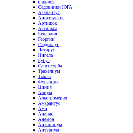
орхидея
Садовники ЮГА
Агапантус
Анигозантос
Артишок
Астильба
Бувардия
Георгин
Гладиолус
Латирус
Нигела
Рубус
Сангисорба
Трахелиум
Тыква
Форзиция
Циния
Алиум
Альстромерия
Амарантус
Ами
Ананас
Анемон
Антиринум
Антуриум