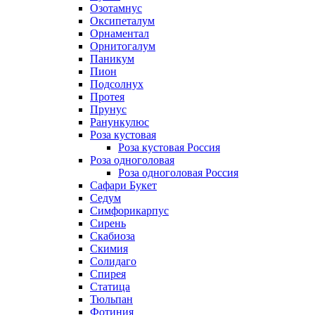
Озотамнус
Оксипеталум
Орнаментал
Орнитогалум
Паникум
Пион
Подсолнух
Протея
Прунус
Ранункулюс
Роза кустовая
Роза кустовая Россия
Роза одноголовая
Роза одноголовая Россия
Сафари Букет
Седум
Симфорикарпус
Сирень
Скабиоза
Скимия
Солидаго
Спирея
Статица
Тюльпан
Фотиния