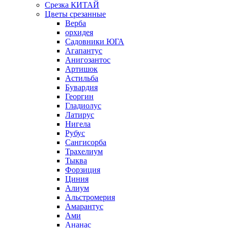
Срезка КИТАЙ
Цветы срезанные
Верба
орхидея
Садовники ЮГА
Агапантус
Анигозантос
Артишок
Астильба
Бувардия
Георгин
Гладиолус
Латирус
Нигела
Рубус
Сангисорба
Трахелиум
Тыква
Форзиция
Циния
Алиум
Альстромерия
Амарантус
Ами
Ананас