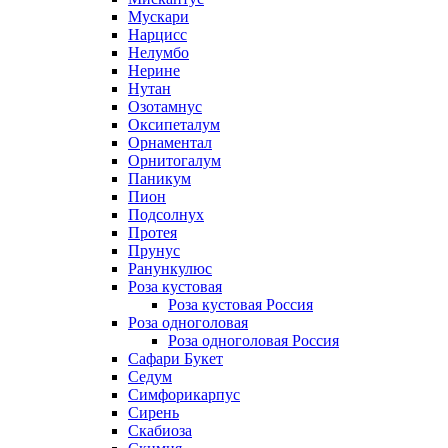
Мускари
Нарцисс
Нелумбо
Нерине
Нутан
Озотамнус
Оксипеталум
Орнаментал
Орнитогалум
Паникум
Пион
Подсолнух
Протея
Прунус
Ранункулюс
Роза кустовая
Роза кустовая Россия
Роза одноголовая
Роза одноголовая Россия
Сафари Букет
Седум
Симфорикарпус
Сирень
Скабиоза