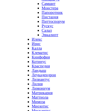
Самшит
Монстера
Папоротник
Пистация
Питтоспорум
Рускус
Салал
Эвкалипт
Илекс
Ирис
Калла
Клематис
Книфофия
Котинус
Краспедия
Ландыш
Леукадендрон
Лизиантус
Лилия
Лимониум
Матрикария
Маттиола
Мимоза
Миозотис
Мискантус