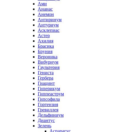
Ами
Ананас
Анемон
Антиринум
Антуриум
Асклепиас
Астер
Ахилия
Брасика
Бруния
Вероника
Вибурнум
Гаультерия
Гениста
Гербера
Гиацинт
Гиперикум
Гиппеаструм
Гипсофила
Гортензия
Гревиллея
Дельфиниум
Диантус
Зелень
Аспарагус