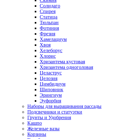
Скимия
Солидаго
Спирея
Статица
Тюльпан
Фотиния
Фрезия
Хамелациум
Хвоя
Хелеборус
Хлорис
Хризантема кустовая
Хризантема одноголовая
Целаструс
Целозия
Цимбидиум
Шиповник
Эрингиум
Эуфорбия
Наборы для выращивания рассады
Подсвечники и статуэтки
Грунты и Удобрения
Кашпо
Железные вазы
Корзины