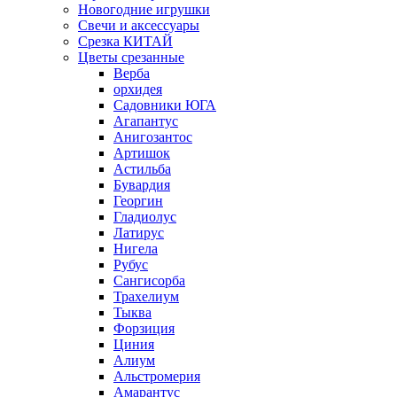
Новогодние игрушки
Свечи и аксессуары
Срезка КИТАЙ
Цветы срезанные
Верба
орхидея
Садовники ЮГА
Агапантус
Анигозантос
Артишок
Астильба
Бувардия
Георгин
Гладиолус
Латирус
Нигела
Рубус
Сангисорба
Трахелиум
Тыква
Форзиция
Циния
Алиум
Альстромерия
Амарантус