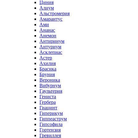
Циния
Алиум
Альстромерия
Амарантус
Ами
Ананас
Анемон
Антиринум
Антуриум
Асклепиас
Астер
Ахилия
Брасика
Бруния
Вероника
Вибурнум
Гаультерия
Гениста
Гербера
Гиацинт
Гиперикум
Гиппеаструм
Гипсофила
Гортензия
Гревиллея