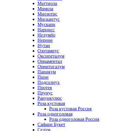
Маттиола
Мимоза
Миозотис
Мискантус
Мускари
Нарцисс
Нелумбо
Нерине
Нутан
Озотамнус
Оксипеталум
Орнаментал
Орнитогалум
Паникум
Пион
Подсолнух
Протея
Прунус
Ранункулюс
Роза кустовая
Роза кустовая Россия
Роза одноголовая
Роза одноголовая Россия
Сафари Букет
Седум