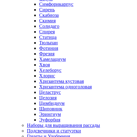
Симфорикарпус
Сирень
Скабиоза
Скимия
Солидаго
Спирея
Статица
Тюльпан
Фотиния
Фрезия
Хамелациум
Хвоя
Хелеборус
Хлорис
Хризантема кустовая
Хризантема одноголовая
Целаструс
Целозия
Цимбидиум
Шиповник
Эрингиум
Эуфорбия
Наборы для выращивания рассады
Подсвечники и статуэтки
Грунты и Удобрения