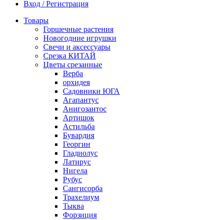
Вход / Регистрация
Товары
Горшечные растения
Новогодние игрушки
Свечи и аксессуары
Срезка КИТАЙ
Цветы срезанные
Верба
орхидея
Садовники ЮГА
Агапантус
Анигозантос
Артишок
Астильба
Бувардия
Георгин
Гладиолус
Латирус
Нигела
Рубус
Сангисорба
Трахелиум
Тыква
Форзиция