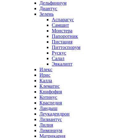
Дельфиниум
Диантус
Зелень
Аспарагус
Самшит
Монстера
Папоротник
Пистация
Питтоспорум
Рускус
Салал
Эвкалипт
Илекс
Ирис
Калла
Клематис
Книфофия
Котинус
Краспедия
Ландыш
Леукадендрон
Лизиантус
Лилия
Лимониум
Матрикария