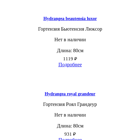
Hydrangea beautensia luxor
Гортензия Бьютенсия Люксор
Нет в наличии
Длина: 80см
1119
₽
Подробнее
Hydrangea royal grandeur
Гортензия Роял Грандеур
Нет в наличии
Длина: 80см
931
₽
Подробнее