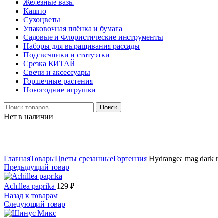
Железные вазы
Кашпо
Сухоцветы
Упаковочная плёнка и бумага
Садовые и Флористические инструменты
Наборы для выращивания рассады
Подсвечники и статуэтки
Срезка КИТАЙ
Свечи и аксессуары
Горшечные растения
Новогодние игрушки
Поиск
Нет в наличии
Нажмите, чтобы увеличить
Главная
Товары
Цветы срезанные
Гортензия
Hydrangea mag dark 
Предыдущий товар
Achillea paprika
129
₽
Назад к товарам
Следующий товар