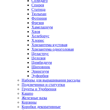
Солидаго
Спирея
Статица
Тюльпан
Фотиния
Фрезия
Хамелациум
Хвоя
Хелеборус
Хлорис
Хризантема кустовая
Хризантема одноголовая
Целаструс
Целозия
Цимбидиум
Шиповник
Эрингиум
Эуфорбия
Наборы для выращивания рассады
Подсвечники и статуэтки
Грунты и Удобрения
Кашпо
Железные вазы
Корзины
Коробки декоративные