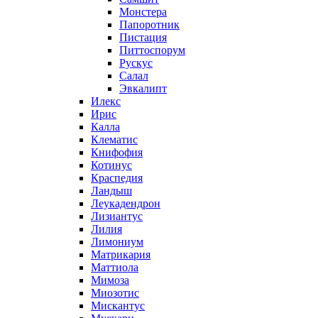
Монстера
Папоротник
Пистация
Питтоспорум
Рускус
Салал
Эвкалипт
Илекс
Ирис
Калла
Клематис
Книфофия
Котинус
Краспедия
Ландыш
Леукадендрон
Лизиантус
Лилия
Лимониум
Матрикария
Маттиола
Мимоза
Миозотис
Мискантус