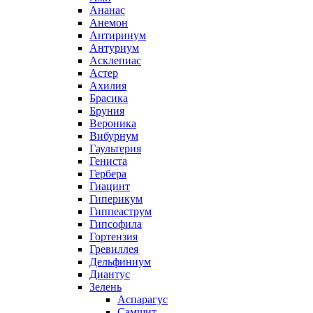
Ананас
Анемон
Антиринум
Антуриум
Асклепиас
Астер
Ахилия
Брасика
Бруния
Вероника
Вибурнум
Гаультерия
Гениста
Гербера
Гиацинт
Гиперикум
Гиппеаструм
Гипсофила
Гортензия
Гревиллея
Дельфиниум
Диантус
Зелень
Аспарагус
Самшит