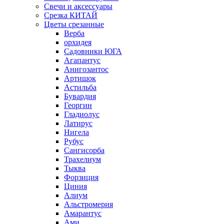
Свечи и аксессуары
Срезка КИТАЙ
Цветы срезанные
Верба
орхидея
Садовники ЮГА
Агапантус
Анигозантос
Артишок
Астильба
Бувардия
Георгин
Гладиолус
Латирус
Нигела
Рубус
Сангисорба
Трахелиум
Тыква
Форзиция
Циния
Алиум
Альстромерия
Амарантус
Ами