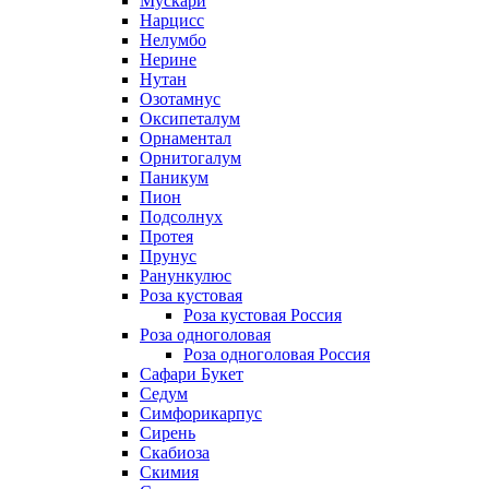
Мускари
Нарцисс
Нелумбо
Нерине
Нутан
Озотамнус
Оксипеталум
Орнаментал
Орнитогалум
Паникум
Пион
Подсолнух
Протея
Прунус
Ранункулюс
Роза кустовая
Роза кустовая Россия
Роза одноголовая
Роза одноголовая Россия
Сафари Букет
Седум
Симфорикарпус
Сирень
Скабиоза
Скимия