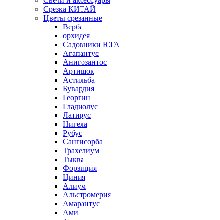
Свечи и аксессуары
Срезка КИТАЙ
Цветы срезанные
Верба
орхидея
Садовники ЮГА
Агапантус
Анигозантос
Артишок
Астильба
Бувардия
Георгин
Гладиолус
Латирус
Нигела
Рубус
Сангисорба
Трахелиум
Тыква
Форзиция
Циния
Алиум
Альстромерия
Амарантус
Ами