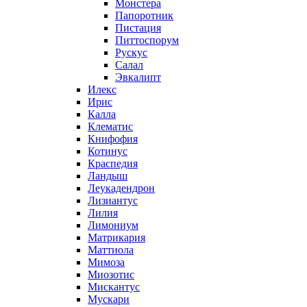
Монстера
Папоротник
Пистация
Питтоспорум
Рускус
Салал
Эвкалипт
Илекс
Ирис
Калла
Клематис
Книфофия
Котинус
Краспедия
Ландыш
Леукадендрон
Лизиантус
Лилия
Лимониум
Матрикария
Маттиола
Мимоза
Миозотис
Мискантус
Мускари