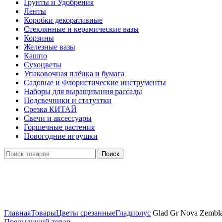
Грунты и Удобрения
Ленты
Коробки декоративные
Стеклянные и керамические вазы
Корзины
Железные вазы
Кашпо
Сухоцветы
Упаковочная плёнка и бумага
Садовые и Флористические инструменты
Наборы для выращивания рассады
Подсвечники и статуэтки
Срезка КИТАЙ
Свечи и аксессуары
Горшечные растения
Новогодние игрушки
Поиск
Нажмите, чтобы увеличить
Главная
Товары
Цветы срезанные
Гладиолус
Glad Gr Nova Zembl
Предыдущий товар