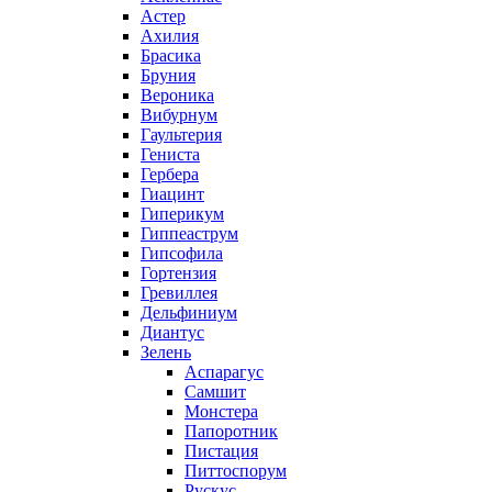
Астер
Ахилия
Брасика
Бруния
Вероника
Вибурнум
Гаультерия
Гениста
Гербера
Гиацинт
Гиперикум
Гиппеаструм
Гипсофила
Гортензия
Гревиллея
Дельфиниум
Диантус
Зелень
Аспарагус
Самшит
Монстера
Папоротник
Пистация
Питтоспорум
Рускус