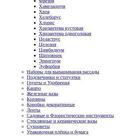
Фрезия
Хамелациум
Хвоя
Хелеборус
Хлорис
Хризантема кустовая
Хризантема одноголовая
Целаструс
Целозия
Цимбидиум
Шиповник
Эрингиум
Эуфорбия
Наборы для выращивания рассады
Подсвечники и статуэтки
Грунты и Удобрения
Кашпо
Железные вазы
Корзины
Коробки декоративные
Ленты
Садовые и Флористические инструменты
Стеклянные и керамические вазы
Сухоцветы
Упаковочная плёнка и бумага