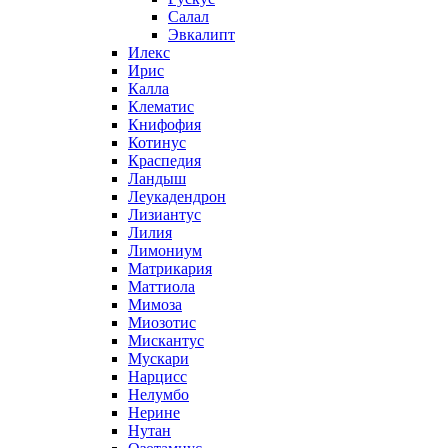
Салал
Эвкалипт
Илекс
Ирис
Калла
Клематис
Книфофия
Котинус
Краспедия
Ландыш
Леукадендрон
Лизиантус
Лилия
Лимониум
Матрикария
Маттиола
Мимоза
Миозотис
Мискантус
Мускари
Нарцисс
Нелумбо
Нерине
Нутан