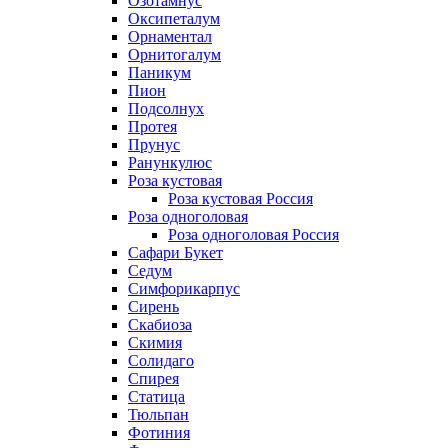
Озотамнус
Оксипеталум
Орнаментал
Орнитогалум
Паникум
Пион
Подсолнух
Протея
Прунус
Ранункулюс
Роза кустовая
Роза кустовая Россия
Роза одноголовая
Роза одноголовая Россия
Сафари Букет
Седум
Симфорикарпус
Сирень
Скабиоза
Скимия
Солидаго
Спирея
Статица
Тюльпан
Фотиния