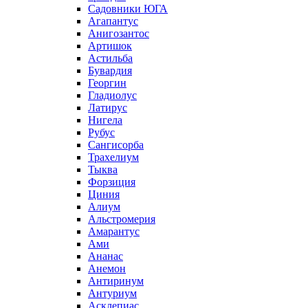
Садовники ЮГА
Агапантус
Анигозантос
Артишок
Астильба
Бувардия
Георгин
Гладиолус
Латирус
Нигела
Рубус
Сангисорба
Трахелиум
Тыква
Форзиция
Циния
Алиум
Альстромерия
Амарантус
Ами
Ананас
Анемон
Антиринум
Антуриум
Асклепиас