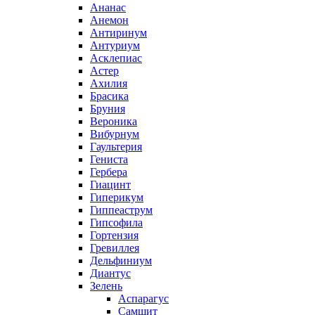
Ананас
Анемон
Антиринум
Антуриум
Асклепиас
Астер
Ахилия
Брасика
Бруния
Вероника
Вибурнум
Гаультерия
Гениста
Гербера
Гиацинт
Гиперикум
Гиппеаструм
Гипсофила
Гортензия
Гревиллея
Дельфиниум
Диантус
Зелень
Аспарагус
Самшит