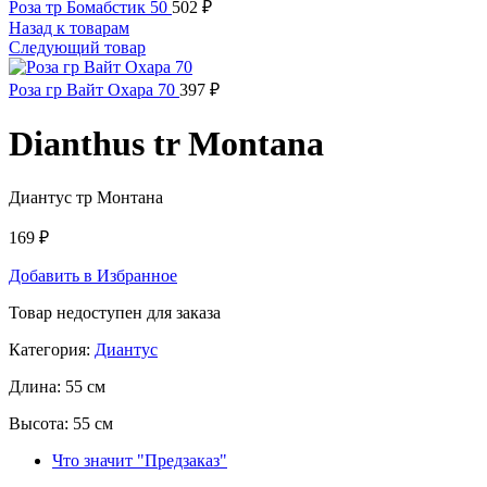
Роза тр Бомабстик 50
502
₽
Назад к товарам
Следующий товар
Роза гр Вайт Охара 70
397
₽
Dianthus tr Montana
Диантус тр Монтана
169
₽
Добавить в Избранное
Товар недоступен для заказа
Категория:
Диантус
Длина:
55 см
Высота:
55 см
Что значит "Предзаказ"