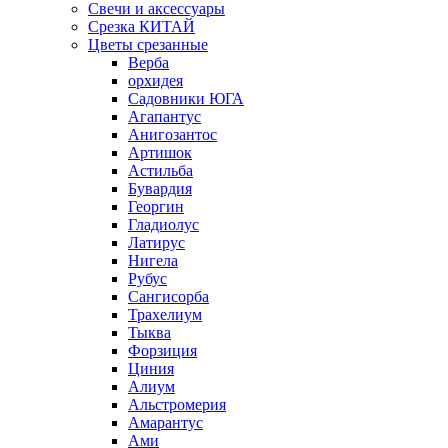
Свечи и аксессуары
Срезка КИТАЙ
Цветы срезанные
Верба
орхидея
Садовники ЮГА
Агапантус
Анигозантос
Артишок
Астильба
Бувардия
Георгин
Гладиолус
Латирус
Нигела
Рубус
Сангисорба
Трахелиум
Тыква
Форзиция
Циния
Алиум
Альстромерия
Амарантус
Ами