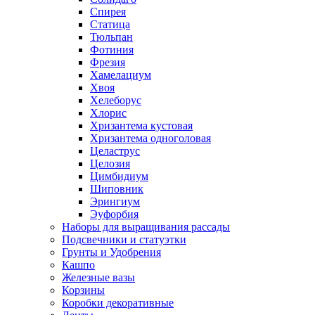
Спирея
Статица
Тюльпан
Фотиния
Фрезия
Хамелациум
Хвоя
Хелеборус
Хлорис
Хризантема кустовая
Хризантема одноголовая
Целаструс
Целозия
Цимбидиум
Шиповник
Эрингиум
Эуфорбия
Наборы для выращивания рассады
Подсвечники и статуэтки
Грунты и Удобрения
Кашпо
Железные вазы
Корзины
Коробки декоративные