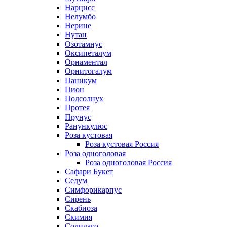
Нарцисс
Нелумбо
Нерине
Нутан
Озотамнус
Оксипеталум
Орнаментал
Орнитогалум
Паникум
Пион
Подсолнух
Протея
Прунус
Ранункулюс
Роза кустовая
Роза кустовая Россия
Роза одноголовая
Роза одноголовая Россия
Сафари Букет
Седум
Симфорикарпус
Сирень
Скабиоза
Скимия
Солидаго