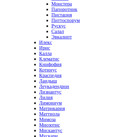
Монстера
Папоротник
Пистация
Питтоспорум
Рускус
Салал
Эвкалипт
Илекс
Ирис
Калла
Клематис
Книфофия
Котинус
Краспедия
Ландыш
Леукадендрон
Лизиантус
Лилия
Лимониум
Матрикария
Маттиола
Мимоза
Миозотис
Мискантус
Мускари