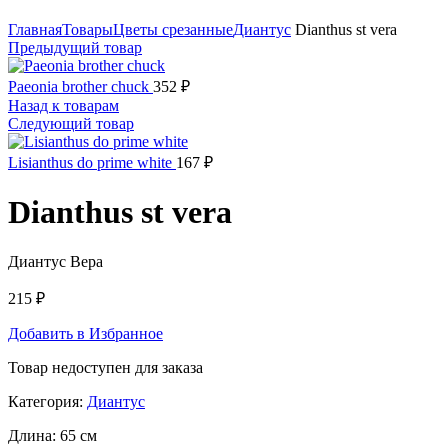
Нажмите, чтобы увеличить
Главная
Товары
Цветы срезанные
Диантус
Dianthus st vera
Предыдущий товар
Paeonia brother chuck
352
₽
Назад к товарам
Следующий товар
Lisianthus do prime white
167
₽
Dianthus st vera
Диантус Вера
215
₽
Добавить в Избранное
Товар недоступен для заказа
Категория:
Диантус
Длина:
65 см