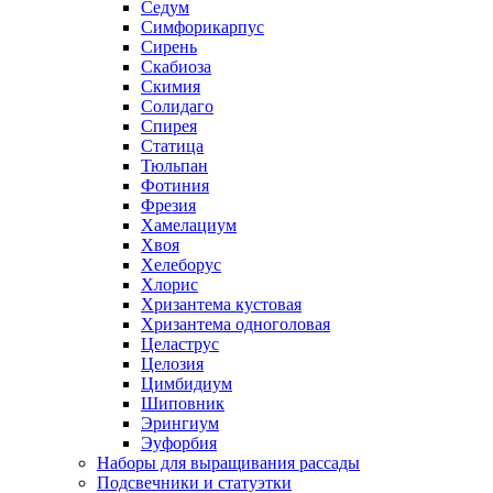
Седум
Симфорикарпус
Сирень
Скабиоза
Скимия
Солидаго
Спирея
Статица
Тюльпан
Фотиния
Фрезия
Хамелациум
Хвоя
Хелеборус
Хлорис
Хризантема кустовая
Хризантема одноголовая
Целаструс
Целозия
Цимбидиум
Шиповник
Эрингиум
Эуфорбия
Наборы для выращивания рассады
Подсвечники и статуэтки