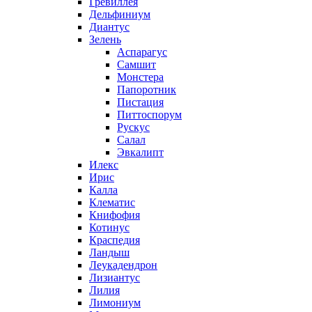
Гревиллея
Дельфиниум
Диантус
Зелень
Аспарагус
Самшит
Монстера
Папоротник
Пистация
Питтоспорум
Рускус
Салал
Эвкалипт
Илекс
Ирис
Калла
Клематис
Книфофия
Котинус
Краспедия
Ландыш
Леукадендрон
Лизиантус
Лилия
Лимониум