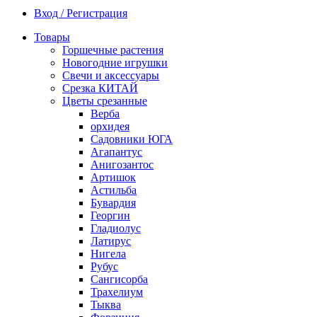
Вход / Регистрация
Товары
Горшечные растения
Новогодние игрушки
Свечи и аксессуары
Срезка КИТАЙ
Цветы срезанные
Верба
орхидея
Садовники ЮГА
Агапантус
Анигозантос
Артишок
Астильба
Бувардия
Георгин
Гладиолус
Латирус
Нигела
Рубус
Сангисорба
Трахелиум
Тыква