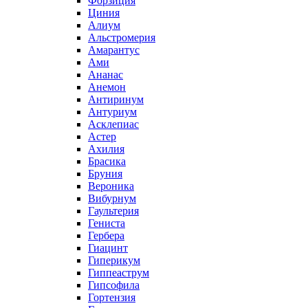
Форзиция
Циния
Алиум
Альстромерия
Амарантус
Ами
Ананас
Анемон
Антиринум
Антуриум
Асклепиас
Астер
Ахилия
Брасика
Бруния
Вероника
Вибурнум
Гаультерия
Гениста
Гербера
Гиацинт
Гиперикум
Гиппеаструм
Гипсофила
Гортензия