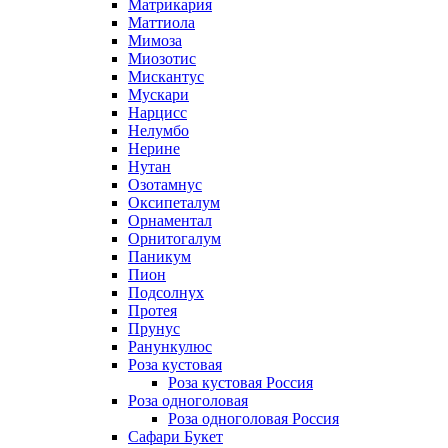
Матрикария
Маттиола
Мимоза
Миозотис
Мискантус
Мускари
Нарцисс
Нелумбо
Нерине
Нутан
Озотамнус
Оксипеталум
Орнаментал
Орнитогалум
Паникум
Пион
Подсолнух
Протея
Прунус
Ранункулюс
Роза кустовая
Роза кустовая Россия
Роза одноголовая
Роза одноголовая Россия
Сафари Букет